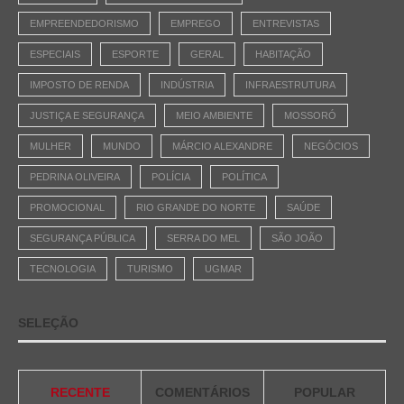
EMPREENDEDORISMO
EMPREGO
ENTREVISTAS
ESPECIAIS
ESPORTE
GERAL
HABITAÇÃO
IMPOSTO DE RENDA
INDÚSTRIA
INFRAESTRUTURA
JUSTIÇA E SEGURANÇA
MEIO AMBIENTE
MOSSORÓ
MULHER
MUNDO
MÁRCIO ALEXANDRE
NEGÓCIOS
PEDRINA OLIVEIRA
POLÍCIA
POLÍTICA
PROMOCIONAL
RIO GRANDE DO NORTE
SAÚDE
SEGURANÇA PÚBLICA
SERRA DO MEL
SÃO JOÃO
TECNOLOGIA
TURISMO
UGMAR
SELEÇÃO
RECENTE
COMENTÁRIOS
POPULAR