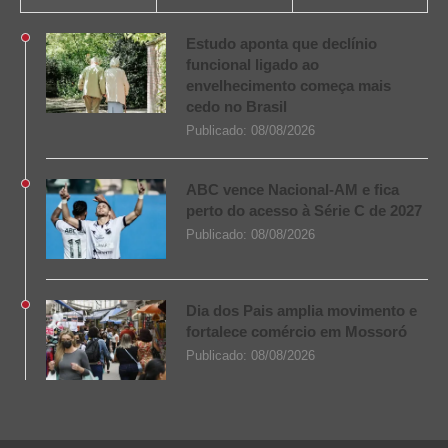
Estudo aponta que declínio
funcional ligado ao
envelhecimento começa mais
cedo no Brasil
Publicado:
08/08/2026
ABC vence Nacional-AM e fica
perto do acesso à Série C de 2027
Publicado:
08/08/2026
Dia dos Pais amplia movimento e
fortalece comércio em Mossoró
Publicado:
08/08/2026