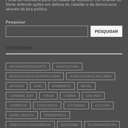
Norte defende ações em defesa do cidadão e da democracia
através da boa política
Pesquisar
PESQUISAR
CATEGORIAS
#RIOGRANDEDONORTE
AGRICULTURA
AGRICULTURA E AGROPECUÁRIA
AGRICULTURA E PECUÁRIA
ARTIGOS
ASSÚ
BOMBEIROS
BRASIL
CARNAVAL 2026
CHUVA
CINEMA
COLUNAS
COMÉRCIO
CONCURSOS
COTIDIANO
CULTURA
DANIEL BASTOS
DESEMPREGO
DIREITO DO CONSUMIDOR
ECONOMIA
ECONOMIA DO RN