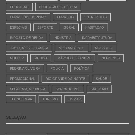
EDUCAÇÃO
EDUCAÇÃO E CULTURA
EMPREENDEDORISMO
EMPREGO
ENTREVISTAS
ESPECIAIS
ESPORTE
GERAL
HABITAÇÃO
IMPOSTO DE RENDA
INDÚSTRIA
INFRAESTRUTURA
JUSTIÇA E SEGURANÇA
MEIO AMBIENTE
MOSSORÓ
MULHER
MUNDO
MÁRCIO ALEXANDRE
NEGÓCIOS
PEDRINA OLIVEIRA
POLÍCIA
POLÍTICA
PROMOCIONAL
RIO GRANDE DO NORTE
SAÚDE
SEGURANÇA PÚBLICA
SERRA DO MEL
SÃO JOÃO
TECNOLOGIA
TURISMO
UGMAR
SELEÇÃO