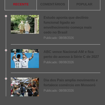
RECENTE
COMENTÁRIOS
POPULAR
Estudo aponta que declínio
funcional ligado ao
envelhecimento começa mais
cedo no Brasil
Publicado:
08/08/2026
ABC vence Nacional-AM e fica
perto do acesso à Série C de 2027
Publicado:
08/08/2026
Dia dos Pais amplia movimento e
fortalece comércio em Mossoró
Publicado:
08/08/2026