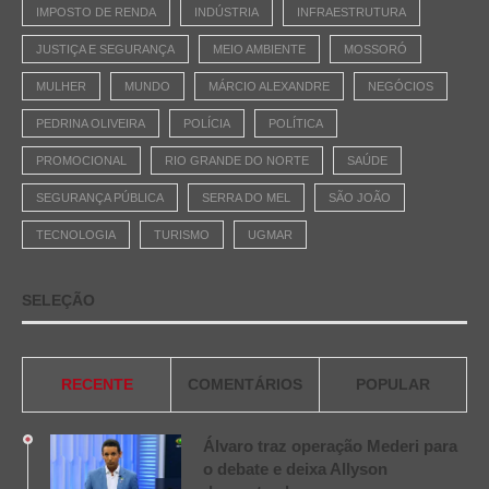
IMPOSTO DE RENDA
INDÚSTRIA
INFRAESTRUTURA
JUSTIÇA E SEGURANÇA
MEIO AMBIENTE
MOSSORÓ
MULHER
MUNDO
MÁRCIO ALEXANDRE
NEGÓCIOS
PEDRINA OLIVEIRA
POLÍCIA
POLÍTICA
PROMOCIONAL
RIO GRANDE DO NORTE
SAÚDE
SEGURANÇA PÚBLICA
SERRA DO MEL
SÃO JOÃO
TECNOLOGIA
TURISMO
UGMAR
SELEÇÃO
RECENTE
COMENTÁRIOS
POPULAR
Álvaro traz operação Mederi para
o debate e deixa Allyson