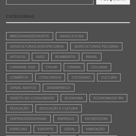
CATEGORIAS
#RIOGRANDEDONORTE
AGRICULTURA
AGRICULTURA E AGROPECUÁRIA
AGRICULTURA E PECUÁRIA
ARTIGOS
ASSÚ
BOMBEIROS
BRASIL
CARNAVAL 2026
CHUVA
CINEMA
COLUNAS
COMÉRCIO
CONCURSOS
COTIDIANO
CULTURA
DANIEL BASTOS
DESEMPREGO
DIREITO DO CONSUMIDOR
ECONOMIA
ECONOMIA DO RN
EDUCAÇÃO
EDUCAÇÃO E CULTURA
EMPREENDEDORISMO
EMPREGO
ENTREVISTAS
ESPECIAIS
ESPORTE
GERAL
HABITAÇÃO