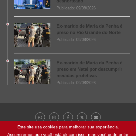
desnorteado
Publicado:
09/08/2026
Ex-marido de Maria da Penha é
preso no Rio Grande do Norte
Publicado:
09/08/2026
Ex-marido de Maria da Penha é
preso em Natal por descumprir
medidas protetivas
Publicado:
09/08/2026
Este site usa cookies para melhorar sua experiência.
Assumiremos que você está ok com isso, mas você pode optar