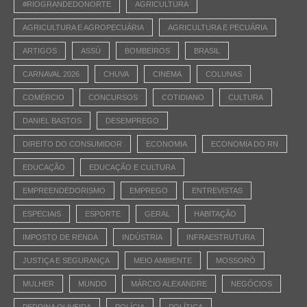
#RIOGRANDEDONORTE
AGRICULTURA
AGRICULTURA E AGROPECUÁRIA
AGRICULTURA E PECUÁRIA
ARTIGOS
ASSÚ
BOMBEIROS
BRASIL
CARNAVAL 2026
CHUVA
CINEMA
COLUNAS
COMÉRCIO
CONCURSOS
COTIDIANO
CULTURA
DANIEL BASTOS
DESEMPREGO
DIREITO DO CONSUMIDOR
ECONOMIA
ECONOMIA DO RN
EDUCAÇÃO
EDUCAÇÃO E CULTURA
EMPREENDEDORISMO
EMPREGO
ENTREVISTAS
ESPECIAIS
ESPORTE
GERAL
HABITAÇÃO
IMPOSTO DE RENDA
INDÚSTRIA
INFRAESTRUTURA
JUSTIÇA E SEGURANÇA
MEIO AMBIENTE
MOSSORÓ
MULHER
MUNDO
MÁRCIO ALEXANDRE
NEGÓCIOS
PEDRINA OLIVEIRA
POLÍCIA
POLÍTICA