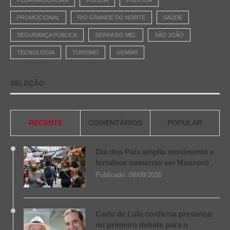
PROMOCIONAL
RIO GRANDE DO NORTE
SAÚDE
SEGURANÇA PÚBLICA
SERRA DO MEL
SÃO JOÃO
TECNOLOGIA
TURISMO
UGMAR
SELEÇÃO
RECENTE
COMENTÁRIOS
POPULAR
Dia dos Pais amplia movimento e
fortalece comércio em Mossoró
Publicado:
08/08/2026
Cadu de Lula confirma presença
no primeiro debate para o