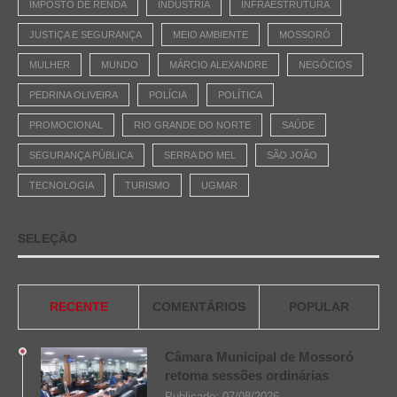
IMPOSTO DE RENDA
INDÚSTRIA
INFRAESTRUTURA
JUSTIÇA E SEGURANÇA
MEIO AMBIENTE
MOSSORÓ
MULHER
MUNDO
MÁRCIO ALEXANDRE
NEGÓCIOS
PEDRINA OLIVEIRA
POLÍCIA
POLÍTICA
PROMOCIONAL
RIO GRANDE DO NORTE
SAÚDE
SEGURANÇA PÚBLICA
SERRA DO MEL
SÃO JOÃO
TECNOLOGIA
TURISMO
UGMAR
SELEÇÃO
RECENTE
COMENTÁRIOS
POPULAR
Câmara Municipal de Mossoró
retoma sessões ordinárias
Publicado:
07/08/2026