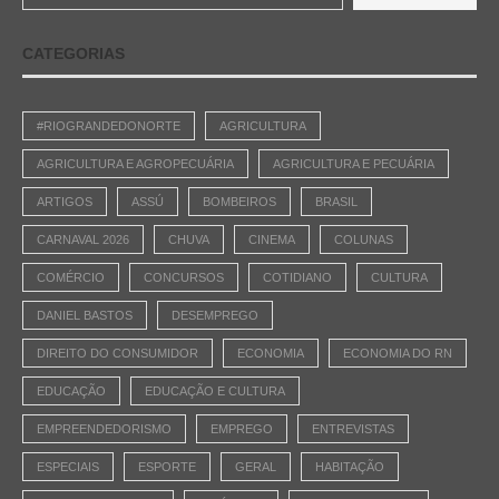
CATEGORIAS
#RIOGRANDEDONORTE
AGRICULTURA
AGRICULTURA E AGROPECUÁRIA
AGRICULTURA E PECUÁRIA
ARTIGOS
ASSÚ
BOMBEIROS
BRASIL
CARNAVAL 2026
CHUVA
CINEMA
COLUNAS
COMÉRCIO
CONCURSOS
COTIDIANO
CULTURA
DANIEL BASTOS
DESEMPREGO
DIREITO DO CONSUMIDOR
ECONOMIA
ECONOMIA DO RN
EDUCAÇÃO
EDUCAÇÃO E CULTURA
EMPREENDEDORISMO
EMPREGO
ENTREVISTAS
ESPECIAIS
ESPORTE
GERAL
HABITAÇÃO