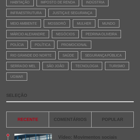
HABITAÇÃO
IMPOSTO DE RENDA
INDÚSTRIA
INFRAESTRUTURA
JUSTIÇA E SEGURANÇA
MEIO AMBIENTE
MOSSORÓ
MULHER
MUNDO
MÁRCIO ALEXANDRE
NEGÓCIOS
PEDRINA OLIVEIRA
POLÍCIA
POLÍTICA
PROMOCIONAL
RIO GRANDE DO NORTE
SAÚDE
SEGURANÇA PÚBLICA
SERRA DO MEL
SÃO JOÃO
TECNOLOGIA
TURISMO
UGMAR
SELEÇÃO
RECENTE
COMENTÁRIOS
POPULAR
Vídeo: Movimentos sociais