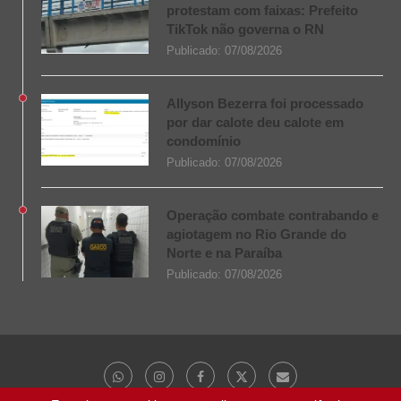
protestam com faixas: Prefeito
TikTok não governa o RN
Publicado:
07/08/2026
Allyson Bezerra foi processado
por dar calote deu calote em
condomínio
Publicado:
07/08/2026
Operação combate contrabando e
agiotagem no Rio Grande do
Norte e na Paraíba
Publicado:
07/08/2026