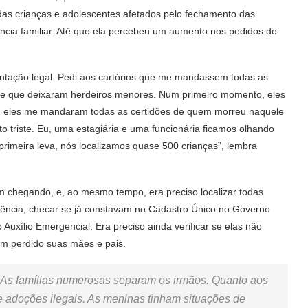
das crianças e adolescentes afetados pelo fechamento das
ência familiar. Até que ela percebeu um aumento nos pedidos de
ntação legal. Pedi aos cartórios que me mandassem todas as
 e que deixaram herdeiros menores. Num primeiro momento, eles
o, eles me mandaram todas as certidões de quem morreu naquele
o triste. Eu, uma estagiária e uma funcionária ficamos olhando
primeira leva, nós localizamos quase 500 crianças”, lembra
vam chegando, e, ao mesmo tempo, era preciso localizar todas
tência, checar se já constavam no Cadastro Único no Governo
 Auxílio Emergencial. Era preciso ainda verificar se elas não
em perdido suas mães e pais.
? As famílias numerosas separam os irmãos. Quanto aos
 adoções ilegais. As meninas tinham situações de