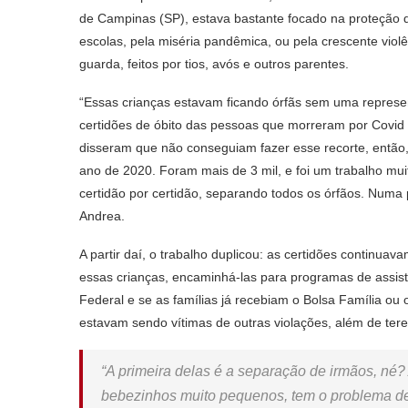
de Campinas (SP), estava bastante focado na proteção 
escolas, pela miséria pandêmica, ou pela crescente viol
guarda, feitos por tios, avós e outros parentes.
“Essas crianças estavam ficando órfãs sem uma represe
certidões de óbito das pessoas que morreram por Covid
disseram que não conseguiam fazer esse recorte, entã
ano de 2020. Foram mais de 3 mil, e foi um trabalho muit
certidão por certidão, separando todos os órfãos. Numa 
Andrea.
A partir daí, o trabalho duplicou: as certidões continua
essas crianças, encaminhá-las para programas de assis
Federal e se as famílias já recebiam o Bolsa Família ou o
estavam sendo vítimas de outras violações, além de ter
“A primeira delas é a separação de irmãos, né
bebezinhos muito pequenos, tem o problema de