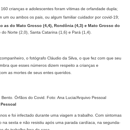
 160 crianças e adolescentes foram vítimas de orfandade dupla;
m um ou ambos os pais, ou algum familiar cuidador por covid-19;
o as do Mato Grosso (4,4), Rondônia (4,3) e Mato Grosso do
o Norte (2,0), Santa Catarina (1,6) e Pará (1,4).
ompanheiro, o fotógrafo Cláudio da Silva, o que fez com que seu
a lembra que esses números dizem respeito a crianças e
com as mortes de seus entes queridos.
 Pessoal
anos e foi infectado durante uma viagem a trabalho. Com sintomas
ado na sexta e não resistiu após uma parada cardíaca, na segunda-
es de trabalho fora de casa.