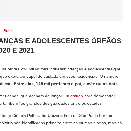
Brasil
CRIANÇAS E ADOLESCENTES ÓRFÃOS
020 E 2021
 há outras 284 mil vítimas indiretas: crianças e adolescentes que
s que exerciam papel de cuidado em suas residências. O número
ndemia
. Entre elas, 149 mil perderam o pai, a mãe ou os dois.
e americanos, que acabam de lançar um
estudo
para demonstrar
o também “as grandes desigualdades entre os estados”.
to de Ciência Política da Universidade de São Paulo Lorena
tária são identificados primeiro entre as vítimas diretas, mas há