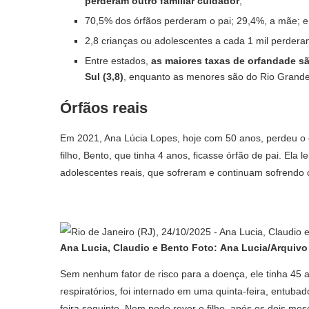
perderam outro familiar cuidador
;
70,5% dos órfãos perderam o pai; 29,4%, a mãe; e
2,8 crianças ou adolescentes a cada 1 mil perdera
Entre estados,
as maiores taxas de orfandade sã
Sul (3,8)
, enquanto as menores são do Rio Grande d
Órfãos reais
Em 2021, Ana Lúcia Lopes, hoje com 50 anos, perdeu o c
filho, Bento, que tinha 4 anos, ficasse órfão de pai. El
adolescentes reais, que sofreram e continuam sofrendo 
Ana Lucia, Claudio e Bento
Foto:
Ana Lucia/Arquivo
Sem nenhum fator de risco para a doença, ele tinha 45 
respiratórios, foi internado em uma quinta-feira, entub
feira seguinte. Nem pode rever o filho, após os dois mes