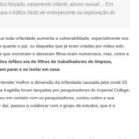
tico forçado, casamento infantil, abuso sexual… Em
ra o tráfico ilícito de entorpecente ou exploração do
que toda orfandade aumenta a vulnerabilidade, especialmente nos
e quanto o pai, ou daquelas que já eram criadas por mães solo,
úde que morreram e deixaram filhos eram numerosos, mas, como a
dos órfãos era de filhos de trabalhadores de limpeza,
am parar e se isolar em casa
.
entender melhor a dimensão da orfandade causada pela covid-19
a tragédia foram lançadas por pesquisadores do
Imperial College
,
trou em contato com os pesquisadores, contou sobre a sua
ir daí, passou a colaborar com o grupo de estudos, que é o