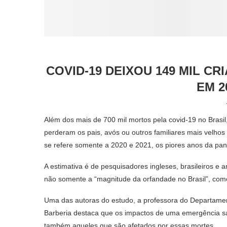
COVID-19 DEIXOU 149 MIL 
EM 2
Além dos mais de 700 mil mortos pela covid-19 no Brasil,
perderam os pais, avós ou outros familiares mais velho
se refere somente a 2020 e 2021, os piores anos da pa
A estimativa é de pesquisadores ingleses, brasileiros 
não somente a “magnitude da orfandade no Brasil”, com
Uma das autoras do estudo, a professora do Departamen
Barberia destaca que os impactos de uma emergência sani
também aqueles que são afetados por essas mortes.