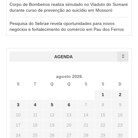
Corpo de Bombeiros realiza simulado no Viaduto do Sumaré
durante curso de prevenção ao suicídio em Mossoró
Pesquisa do Sebrae revela oportunidades para novos
negócios e fortalecimento do comércio em Pau dos Ferros
AGENDA
agosto 2026
S
T
Q
Q
S
S
D
1
2
3
4
5
6
7
8
9
10
11
12
13
14
15
16
17
18
19
20
21
22
23
24
25
26
27
28
29
30