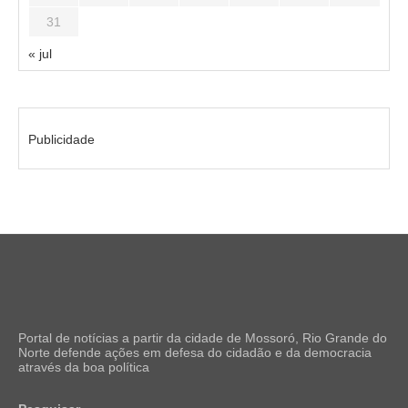
31
« jul
Publicidade
Portal de notícias a partir da cidade de Mossoró, Rio Grande do
Norte defende ações em defesa do cidadão e da democracia
através da boa política