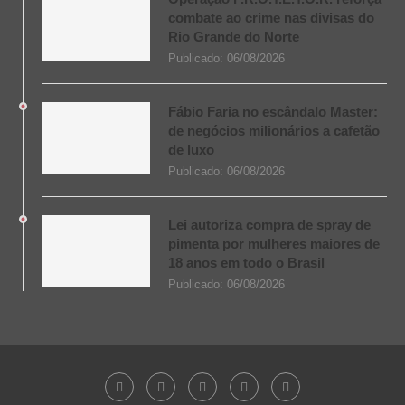
combate ao crime nas divisas do
Rio Grande do Norte
Publicado:
06/08/2026
Fábio Faria no escândalo Master:
de negócios milionários a cafetão
de luxo
Publicado:
06/08/2026
Lei autoriza compra de spray de
pimenta por mulheres maiores de
18 anos em todo o Brasil
Publicado:
06/08/2026