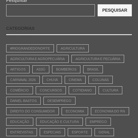
Pesquisar
PESQUISAR
CATEGORIAS
#RIOGRANDEDONORTE
AGRICULTURA
AGRICULTURA E AGROPECUÁRIA
AGRICULTURA E PECUÁRIA
ARTIGOS
ASSÚ
BOMBEIROS
BRASIL
CARNAVAL 2026
CHUVA
CINEMA
COLUNAS
COMÉRCIO
CONCURSOS
COTIDIANO
CULTURA
DANIEL BASTOS
DESEMPREGO
DIREITO DO CONSUMIDOR
ECONOMIA
ECONOMIA DO RN
EDUCAÇÃO
EDUCAÇÃO E CULTURA
EMPREGO
ENTREVISTAS
ESPECIAIS
ESPORTE
GERAL