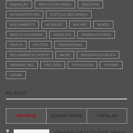
HABITAÇÃO
IMPOSTO DE RENDA
INDÚSTRIA
INFRAESTRUTURA
JUSTIÇA E SEGURANÇA
MEIO AMBIENTE
MOSSORÓ
MULHER
MUNDO
MÁRCIO ALEXANDRE
NEGÓCIOS
PEDRINA OLIVEIRA
POLÍCIA
POLÍTICA
PROMOCIONAL
RIO GRANDE DO NORTE
SAÚDE
SEGURANÇA PÚBLICA
SERRA DO MEL
SÃO JOÃO
TECNOLOGIA
TURISMO
UGMAR
SELEÇÃO
RECENTE
COMENTÁRIOS
POPULAR
Operação P.R.O.T.E.T.O.R. reforça