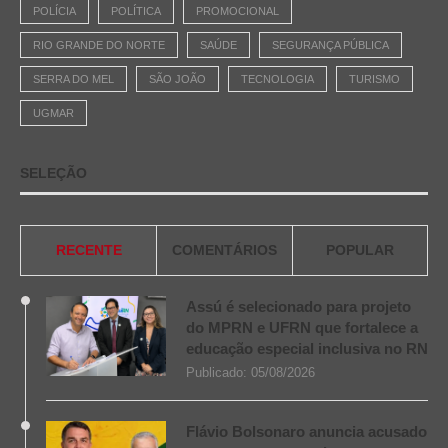
POLÍCIA
POLÍTICA
PROMOCIONAL
RIO GRANDE DO NORTE
SAÚDE
SEGURANÇA PÚBLICA
SERRA DO MEL
SÃO JOÃO
TECNOLOGIA
TURISMO
UGMAR
SELEÇÃO
RECENTE
COMENTÁRIOS
POPULAR
Assú é selecionado para projeto
do MPRN e UFRN que fortalece a
educação especial inclusiva no RN
Publicado:
05/08/2026
Flávio Bolsonaro anuncia acusado