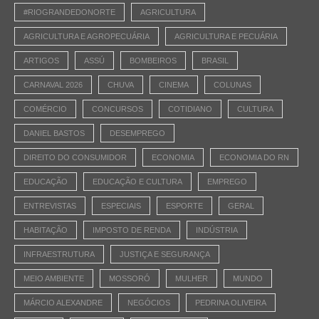
#RIOGRANDEDONORTE
AGRICULTURA
AGRICULTURA E AGROPECUÁRIA
AGRICULTURA E PECUÁRIA
ARTIGOS
ASSÚ
BOMBEIROS
BRASIL
CARNAVAL 2026
CHUVA
CINEMA
COLUNAS
COMÉRCIO
CONCURSOS
COTIDIANO
CULTURA
DANIEL BASTOS
DESEMPREGO
DIREITO DO CONSUMIDOR
ECONOMIA
ECONOMIA DO RN
EDUCAÇÃO
EDUCAÇÃO E CULTURA
EMPREGO
ENTREVISTAS
ESPECIAIS
ESPORTE
GERAL
HABITAÇÃO
IMPOSTO DE RENDA
INDÚSTRIA
INFRAESTRUTURA
JUSTIÇA E SEGURANÇA
MEIO AMBIENTE
MOSSORÓ
MULHER
MUNDO
MÁRCIO ALEXANDRE
NEGÓCIOS
PEDRINA OLIVEIRA