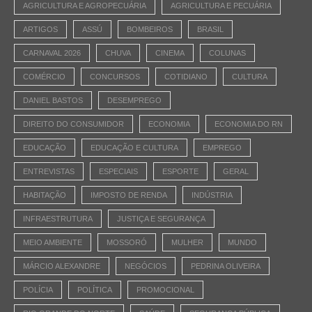
AGRICULTURA E AGROPECUÁRIA
AGRICULTURA E PECUÁRIA
ARTIGOS
ASSÚ
BOMBEIROS
BRASIL
CARNAVAL 2026
CHUVA
CINEMA
COLUNAS
COMÉRCIO
CONCURSOS
COTIDIANO
CULTURA
DANIEL BASTOS
DESEMPREGO
DIREITO DO CONSUMIDOR
ECONOMIA
ECONOMIA DO RN
EDUCAÇÃO
EDUCAÇÃO E CULTURA
EMPREGO
ENTREVISTAS
ESPECIAIS
ESPORTE
GERAL
HABITAÇÃO
IMPOSTO DE RENDA
INDÚSTRIA
INFRAESTRUTURA
JUSTIÇA E SEGURANÇA
MEIO AMBIENTE
MOSSORÓ
MULHER
MUNDO
MÁRCIO ALEXANDRE
NEGÓCIOS
PEDRINA OLIVEIRA
POLÍCIA
POLÍTICA
PROMOCIONAL