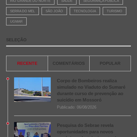
RIO GRANDE DO NORTE
SAÚDE
SEGURANÇA PÚBLICA
SERRA DO MEL
SÃO JOÃO
TECNOLOGIA
TURISMO
UGMAR
SELEÇÃO
RECENTE
COMENTÁRIOS
POPULAR
Corpo de Bombeiros realiza
simulado no Viaduto do Sumaré
durante curso de prevenção ao
suicídio em Mossoró
Publicado:
06/08/2026
Pesquisa do Sebrae revela
oportunidades para novos