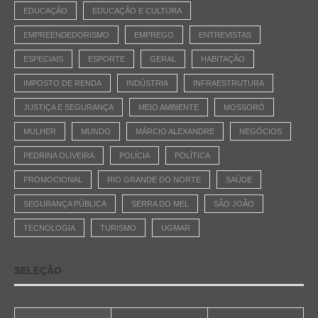
EDUCAÇÃO
EDUCAÇÃO E CULTURA
EMPREENDEDORISMO
EMPREGO
ENTREVISTAS
ESPECIAIS
ESPORTE
GERAL
HABITAÇÃO
IMPOSTO DE RENDA
INDÚSTRIA
INFRAESTRUTURA
JUSTIÇA E SEGURANÇA
MEIO AMBIENTE
MOSSORÓ
MULHER
MUNDO
MÁRCIO ALEXANDRE
NEGÓCIOS
PEDRINA OLIVEIRA
POLÍCIA
POLÍTICA
PROMOCIONAL
RIO GRANDE DO NORTE
SAÚDE
SEGURANÇA PÚBLICA
SERRA DO MEL
SÃO JOÃO
TECNOLOGIA
TURISMO
UGMAR
SELEÇÃO