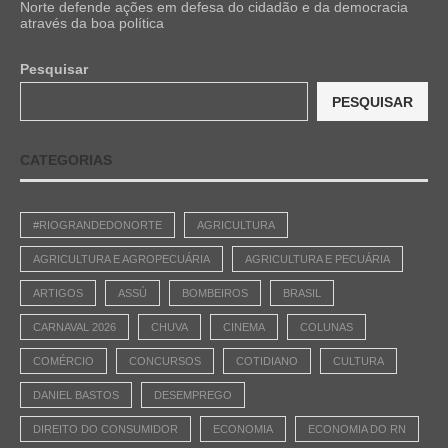
Norte defende ações em defesa do cidadão e da democracia
através da boa política
Pesquisar
PESQUISAR
CATEGORIAS
#RIOGRANDEDONORTE
AGRICULTURA
AGRICULTURA E AGROPECUÁRIA
AGRICULTURA E PECUÁRIA
ARTIGOS
ASSÚ
BOMBEIROS
BRASIL
CARNAVAL 2026
CHUVA
CINEMA
COLUNAS
COMÉRCIO
CONCURSOS
COTIDIANO
CULTURA
DANIEL BASTOS
DESEMPREGO
DIREITO DO CONSUMIDOR
ECONOMIA
ECONOMIA DO RN