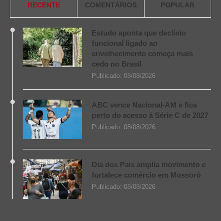
RECENTE
COMENTÁRIOS
POPULAR
Estudo aponta que declínio
funcional ligado ao
envelhecimento começa mais
cedo no Brasil
Publicado:
08/08/2026
ABC vence Nacional-AM e fica
perto do acesso à Série C de 2027
Publicado:
08/08/2026
Dia dos Pais amplia movimento e
fortalece comércio em Mossoró
Publicado:
08/08/2026