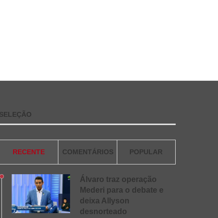
SELEÇÃO
RECENTE
COMENTÁRIOS
POPULAR
Álvaro traz operação
Mederi para o debate e
deixa Allyson
desnorteado