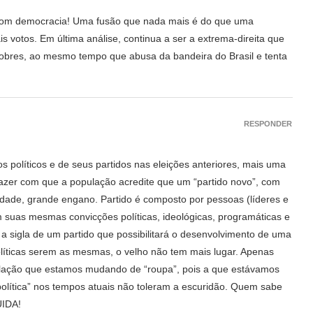
com democracia! Uma fusão que nada mais é do que uma
s votos. Em última análise, continua a ser a extrema-direita que
 pobres, ao mesmo tempo que abusa da bandeira do Brasil e tenta
RESPONDER
 políticos e de seus partidos nas eleições anteriores, mais uma
fazer com que a população acredite que um “partido novo”, com
iedade, grande engano. Partido é composto por pessoas (líderes e
m suas mesmas convicções políticas, ideológicas, programáticas e
a sigla de um partido que possibilitará o desenvolvimento de uma
líticas serem as mesmas, o velho não tem mais lugar. Apenas
ulação que estamos mudando de “roupa”, pois a que estávamos
e política” nos tempos atuais não toleram a escuridão. Quem sabe
UIDA!