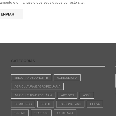
amento e o manuseio dos seus dados por este site.
CATEGORIAS
#RIOGRANDEDONORTE
AGRICULTURA
AGRICULTURA E AGROPECUÁRIA
AGRICULTURA E PECUÁRIA
ARTIGOS
ASSÚ
BOMBEIROS
BRASIL
CARNAVAL 2026
CHUVA
CINEMA
COLUNAS
COMÉRCIO