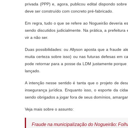
privada (PPP) e, agora, publicou edital dispondo sob
deve ser construído com concreto pré-fabricado.
Em regra, tudo o que se refere ao Nogueirão deveria e
sendo discutidos judicialmente. Na prática, a prefeitu
vir a não ser.
Duas possibilidades: ou Allyson aposta que a fraude al
muita certeza sobre isso) ou nas futuras defesas em c
pode retornar para a posse da LDM justamente porque já
lançado.
A intenção nesse sentido é tanta que o projeto de des
insegurança jurídica. Enquanto isso, o esporte da cid
sendo obrigados a jogar fora de seus domínios, amargand
Veja mais sobre o assunto:
Fraude na municipalização do Nogueirão: Folha 