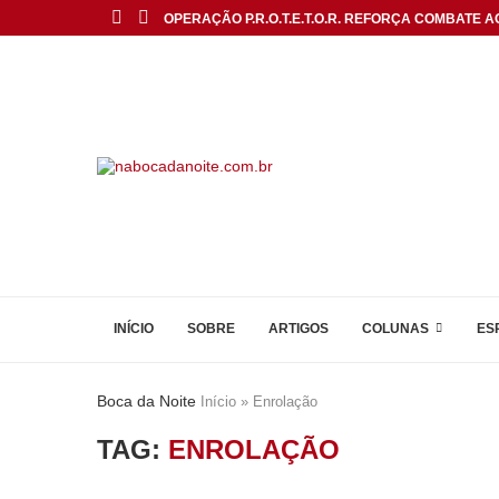
OPERAÇÃO P.R.O.T.E.T.O.R. REFORÇA COMBATE AO
INÍCIO
SOBRE
ARTIGOS
COLUNAS
ES
Boca da Noite
Início
»
Enrolação
TAG:
ENROLAÇÃO