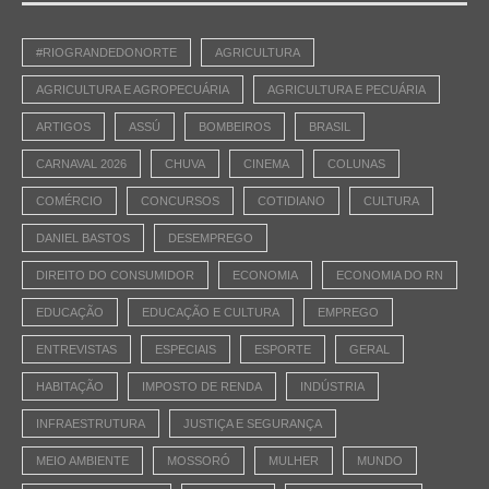
#RIOGRANDEDONORTE
AGRICULTURA
AGRICULTURA E AGROPECUÁRIA
AGRICULTURA E PECUÁRIA
ARTIGOS
ASSÚ
BOMBEIROS
BRASIL
CARNAVAL 2026
CHUVA
CINEMA
COLUNAS
COMÉRCIO
CONCURSOS
COTIDIANO
CULTURA
DANIEL BASTOS
DESEMPREGO
DIREITO DO CONSUMIDOR
ECONOMIA
ECONOMIA DO RN
EDUCAÇÃO
EDUCAÇÃO E CULTURA
EMPREGO
ENTREVISTAS
ESPECIAIS
ESPORTE
GERAL
HABITAÇÃO
IMPOSTO DE RENDA
INDÚSTRIA
INFRAESTRUTURA
JUSTIÇA E SEGURANÇA
MEIO AMBIENTE
MOSSORÓ
MULHER
MUNDO