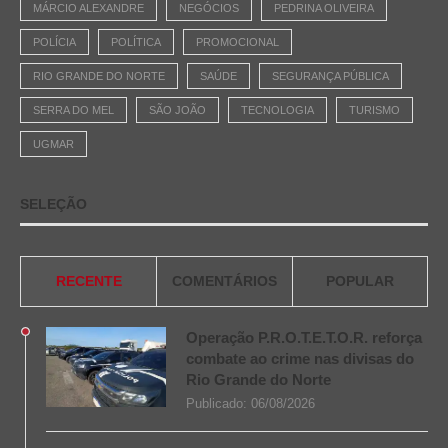
MÁRCIO ALEXANDRE
NEGÓCIOS
PEDRINA OLIVEIRA
POLÍCIA
POLÍTICA
PROMOCIONAL
RIO GRANDE DO NORTE
SAÚDE
SEGURANÇA PÚBLICA
SERRA DO MEL
SÃO JOÃO
TECNOLOGIA
TURISMO
UGMAR
SELEÇÃO
RECENTE
COMENTÁRIOS
POPULAR
Operação P.R.O.T.E.T.O.R. reforça
combate ao crime nas divisas do
Rio Grande do Norte
Publicado:
06/08/2026