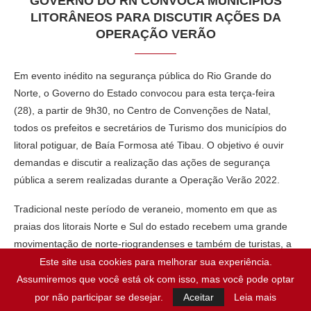
GOVERNO DO RN CONVOCA MUNICÍPIOS
LITORÂNEOS PARA DISCUTIR AÇÕES DA
OPERAÇÃO VERÃO
Em evento inédito na segurança pública do Rio Grande do
Norte, o Governo do Estado convocou para esta terça-feira
(28), a partir de 9h30, no Centro de Convenções de Natal,
todos os prefeitos e secretários de Turismo dos municípios do
litoral potiguar, de Baía Formosa até Tibau. O objetivo é ouvir
demandas e discutir a realização das ações de segurança
pública a serem realizadas durante a Operação Verão 2022.
Tradicional neste período de veraneio, momento em que as
praias dos litorais Norte e Sul do estado recebem uma grande
movimentação de norte-riograndenses e também de turistas, a
Operação Verão possui um planejamento estratégico entre as
Este site usa cookies para melhorar sua experiência.
forças de segurança do Estado, com participação efetiva da
Assumiremos que você está ok com isso, mas você pode optar
Polícia Militar, Polícia Civil, Corpo de Bombeiros e Instituto
por não participar se desejar.
Aceitar
Leia mais