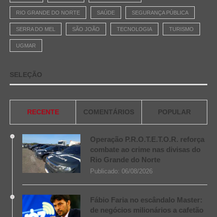
RIO GRANDE DO NORTE
SAÚDE
SEGURANÇA PÚBLICA
SERRA DO MEL
SÃO JOÃO
TECNOLOGIA
TURISMO
UGMAR
SELEÇÃO
RECENTE
COMENTÁRIOS
POPULAR
Operação P.R.O.T.E.T.O.R. reforça
combate ao crime nas divisas do
Rio Grande do Norte
Publicado:
06/08/2026
Fábio Faria no escândalo Master:
de negócios milionários a cafetão