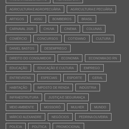
AGRICULTURA E AGROPECUÁRIA
AGRICULTURA E PECUÁRIA
ARTIGOS
ASSÚ
BOMBEIROS
BRASIL
CARNAVAL 2026
CHUVA
CINEMA
COLUNAS
COMÉRCIO
CONCURSOS
COTIDIANO
CULTURA
DANIEL BASTOS
DESEMPREGO
DIREITO DO CONSUMIDOR
ECONOMIA
ECONOMIA DO RN
EDUCAÇÃO
EDUCAÇÃO E CULTURA
EMPREGO
ENTREVISTAS
ESPECIAIS
ESPORTE
GERAL
HABITAÇÃO
IMPOSTO DE RENDA
INDÚSTRIA
INFRAESTRUTURA
JUSTIÇA E SEGURANÇA
MEIO AMBIENTE
MOSSORÓ
MULHER
MUNDO
MÁRCIO ALEXANDRE
NEGÓCIOS
PEDRINA OLIVEIRA
POLÍCIA
POLÍTICA
PROMOCIONAL