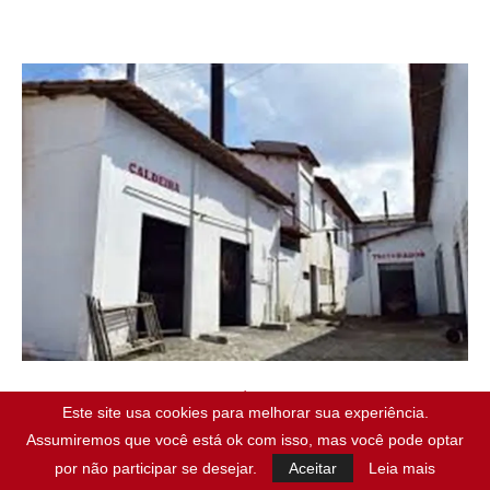
Política
Este site usa cookies para melhorar sua experiência.
ABATEDOURO E FRIGORÍFICO DE MOSSORÓ
Assumiremos que você está ok com isso, mas você pode optar
TEM DÍVIDA DE MAIS DE R$ 10 MILHÕES,
por não participar se desejar.
Aceitar
Leia mais
DENUNCIA VEREADOR