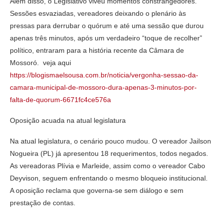
Além disso, o Legislativo viveu momentos constrangedores.
Sessões esvaziadas, vereadores deixando o plenário às
pressas para derrubar o quórum e até uma sessão que durou
apenas três minutos, após um verdadeiro “toque de recolher”
político, entraram para a história recente da Câmara de
Mossoró. veja aqui
https://blogismaelsousa.com.br/noticia/vergonha-sessao-da-
camara-municipal-de-mossoro-dura-apenas-3-minutos-por-
falta-de-quorum-6671fc4ce576a
Oposição acuada na atual legislatura
Na atual legislatura, o cenário pouco mudou. O vereador Jailson
Nogueira (PL) já apresentou 18 requerimentos, todos negados.
As vereadoras Plívia e Marleide, assim como o vereador Cabo
Deyvison, seguem enfrentando o mesmo bloqueio institucional.
A oposição reclama que governa-se sem diálogo e sem
prestação de contas.