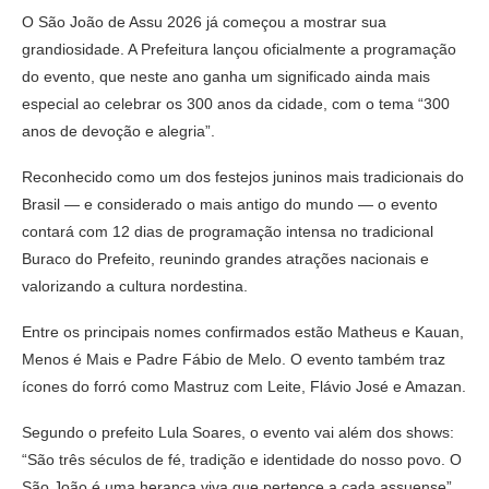
O São João de Assu 2026 já começou a mostrar sua
grandiosidade. A Prefeitura lançou oficialmente a programação
do evento, que neste ano ganha um significado ainda mais
especial ao celebrar os 300 anos da cidade, com o tema “300
anos de devoção e alegria”.
Reconhecido como um dos festejos juninos mais tradicionais do
Brasil — e considerado o mais antigo do mundo — o evento
contará com 12 dias de programação intensa no tradicional
Buraco do Prefeito, reunindo grandes atrações nacionais e
valorizando a cultura nordestina.
Entre os principais nomes confirmados estão
Matheus e Kauan
,
Menos é Mais
e
Padre Fábio de Melo
. O evento também traz
ícones do forró como
Mastruz com Leite
,
Flávio José
e
Amazan
.
Segundo o prefeito Lula Soares, o evento vai além dos shows:
“São três séculos de fé, tradição e identidade do nosso povo. O
São João é uma herança viva que pertence a cada assuense”.