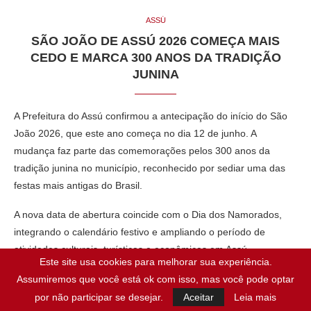
ASSÚ
SÃO JOÃO DE ASSÚ 2026 COMEÇA MAIS
CEDO E MARCA 300 ANOS DA TRADIÇÃO
JUNINA
A
Prefeitura do Assú
confirmou a antecipação do início do São
João 2026, que este ano começa no dia 12 de junho. A
mudança faz parte das comemorações pelos 300 anos da
tradição junina no município, reconhecido por sediar uma das
festas mais antigas do Brasil.
A nova data de abertura coincide com o Dia dos Namorados,
integrando o calendário festivo e ampliando o período de
atividades culturais, turísticas e econômicas em
Assú
.
Este site usa cookies para melhorar sua experiência.
O planejamento da gestão municipal foi construído em parceria
Assumiremos que você está ok com isso, mas você pode optar
com a
Paróquia de São João Batista
e com o Governo do
por não participar se desejar.
Aceitar
Leia mais