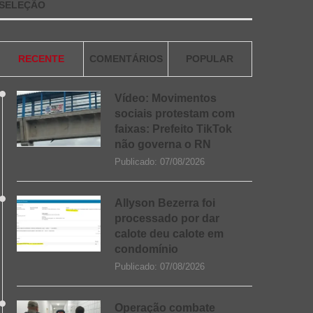
SELEÇÃO
RECENTE
COMENTÁRIOS
POPULAR
Vídeo: Movimentos
sociais protestam com
faixas: Prefeito TikTok
não governa o RN
Publicado:
07/08/2026
Allyson Bezerra foi
processado por dar
calote deu calote em
condomínio
Publicado:
07/08/2026
Operação combate