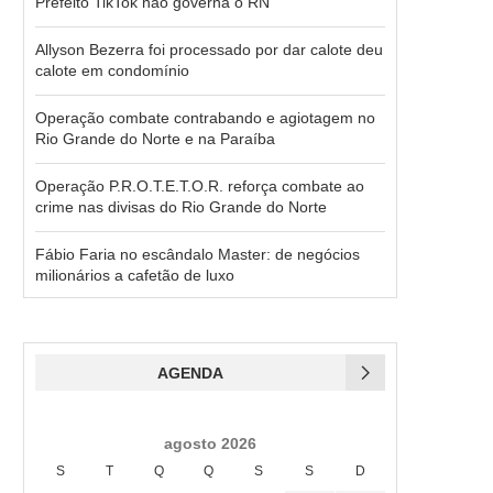
Prefeito TikTok não governa o RN
Allyson Bezerra foi processado por dar calote deu
calote em condomínio
Operação combate contrabando e agiotagem no
Rio Grande do Norte e na Paraíba
Operação P.R.O.T.E.T.O.R. reforça combate ao
crime nas divisas do Rio Grande do Norte
Fábio Faria no escândalo Master: de negócios
milionários a cafetão de luxo
AGENDA
agosto 2026
S
T
Q
Q
S
S
D