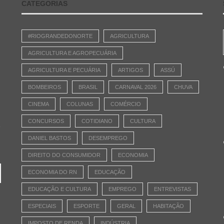
CATEGORIAS
#RIOGRANDEDONORTE
AGRICULTURA
AGRICULTURA E AGROPECUÁRIA
AGRICULTURA E PECUÁRIA
ARTIGOS
ASSÚ
BOMBEIROS
BRASIL
CARNAVAL 2026
CHUVA
CINEMA
COLUNAS
COMÉRCIO
CONCURSOS
COTIDIANO
CULTURA
e
DANIEL BASTOS
DESEMPREGO
DIREITO DO CONSUMIDOR
ECONOMIA
ECONOMIA DO RN
EDUCAÇÃO
EDUCAÇÃO E CULTURA
EMPREGO
ENTREVISTAS
ESPECIAIS
ESPORTE
GERAL
HABITAÇÃO
IMPOSTO DE RENDA
INDÚSTRIA