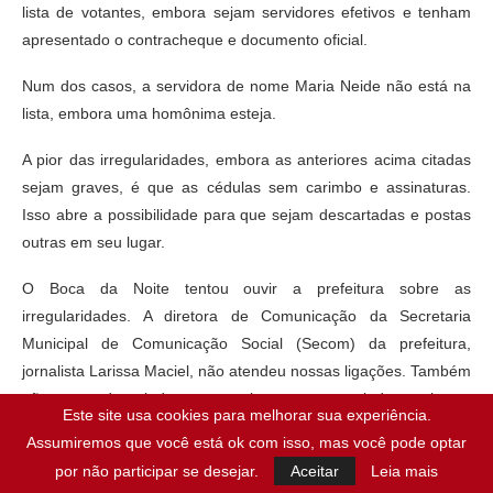
lista de votantes, embora sejam servidores efetivos e tenham
apresentado o contracheque e documento oficial.
Num dos casos, a servidora de nome Maria Neide não está na
lista, embora uma homônima esteja.
A pior das irregularidades, embora as anteriores acima citadas
sejam graves, é que as cédulas sem carimbo e assinaturas.
Isso abre a possibilidade para que sejam descartadas e postas
outras em seu lugar.
O Boca da Noite tentou ouvir a prefeitura sobre as
irregularidades. A diretora de Comunicação da Secretaria
Municipal de Comunicação Social (Secom) da prefeitura,
jornalista Larissa Maciel, não atendeu nossas ligações. Também
não respondeu ainda aos questionamentos enviados a ela por
Este site usa cookies para melhorar sua experiência.
meio de mensagens em aplicativo de celular.
Assumiremos que você está ok com isso, mas você pode optar
por não participar se desejar.
Aceitar
Leia mais