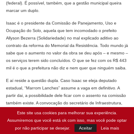
(federal). É possível, também, que a gestão municipal queira
marcar um duplo.
Isaac é o presidente da Comissão de Panejamento, Uso e
Ocupação do Solo, aquela que tem incomodado o prefeito
Allyson Bezerra (Solidariedade) no mal explicado aditivo ao
contrato da reforma do Memorial da Resistência. Todo mundo já
sabe que o aumento no valor da obra se deu após – e mesmo –
os serviços terem sido concluídos. O que se fez com os R$ 443
mil é o que a prefeitura não diz e nem quer que ninguém saiba.
E aí reside a questão dupla. Caso Isaac se eleja deputado
estadual, “Marrom Lanches” assume a vaga em definitivo. A
partir dai, a possibilidade dele ficar com o assento na comissão
também existe. A convocação do secretário de Infraestrutura,
Rodrigo Lima, para ir à comissão explicar o nebuloso aditivo só
Este site usa cookies para melhorar sua experiência.
aconteceu porque o governismo tem minoria no colegiado. Para
Assumiremos que você está ok com isso, mas você pode optar
a gestão, é questão de honra mudar isso. Allyson não quer um
por não participar se desejar.
Aceitar
Leia mais
futuro cinza. Marrom é um bom tom.