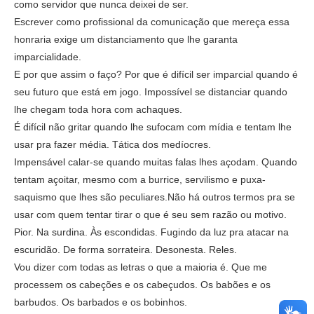
como servidor que nunca deixei de ser.
Escrever como profissional da comunicação que mereça essa
honraria exige um distanciamento que lhe garanta
imparcialidade.
E por que assim o faço? Por que é difícil ser imparcial quando é
seu futuro que está em jogo. Impossível se distanciar quando
lhe chegam toda hora com achaques.
É difícil não gritar quando lhe sufocam com mídia e tentam lhe
usar pra fazer média. Tática dos medíocres.
Impensável calar-se quando muitas falas lhes açodam. Quando
tentam açoitar, mesmo com a burrice, servilismo e puxa-
saquismo que lhes são peculiares.Não há outros termos pra se
usar com quem tentar tirar o que é seu sem razão ou motivo.
Pior. Na surdina. Às escondidas. Fugindo da luz pra atacar na
escuridão. De forma sorrateira. Desonesta. Reles.
Vou dizer com todas as letras o que a maioria é. Que me
processem os cabeções e os cabeçudos. Os babões e os
barbudos. Os barbados e os bobinhos.