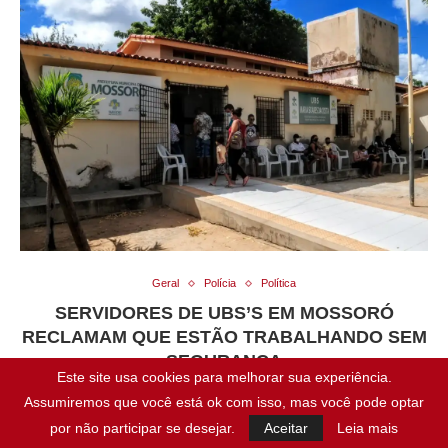
Geral
Polícia
Política
SERVIDORES DE UBS’S EM MOSSORÓ
RECLAMAM QUE ESTÃO TRABALHANDO SEM
SEGURANÇA
Este site usa cookies para melhorar sua experiência.
Assumiremos que você está ok com isso, mas você pode optar
Servidores de 13 Unidades Básicas de Saúde (UBS’s) de
por não participar se desejar.
Aceitar
Leia mais
Mossoró que voltaram a funcionar na segunda-feira, dia