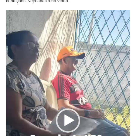
condições. Veja abaixo no vídeo:
Tocador
de
vídeo