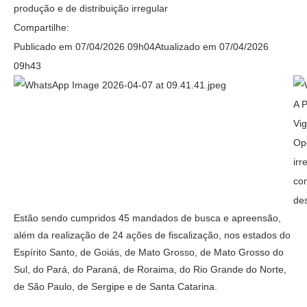
produção e de distribuição irregular
Compartilhe
Compartilhe
Compartilhe
Compartilhe
link
Compartilhe:
por
por
por
por
para
Publicado em
07/04/2026 09h04
Atualizado em
07/04/2026
Facebook
Twitter
LinkedIn
WhatsApp
Copiar
09h43
para
área
A P
de
Vig
transferência
Op
irr
co
de
Estão sendo cumpridos 45 mandados de busca e apreensão,
além da realização de 24 ações de fiscalização, nos estados do
Espírito Santo, de Goiás, de Mato Grosso, de Mato Grosso do
Sul, do Pará, do Paraná, de Roraima, do Rio Grande do Norte,
de São Paulo, de Sergipe e de Santa Catarina.