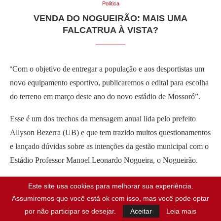
Política
VENDA DO NOGUEIRÃO: MAIS UMA
FALCATRUA À VISTA?
Com o objetivo de entregar a população e aos desportistas um
“
novo equipamento esportivo, publicaremos o edital para escolha
do terreno em março deste ano do novo estádio de Mossoró”.
Esse é um dos trechos da mensagem anual lida pelo prefeito
Allyson Bezerra (UB) e que tem trazido muitos questionamentos
e lançado dúvidas sobre as intenções da gestão municipal com o
Estádio Professor Manoel Leonardo Nogueira, o Nogueirão.
O principal questionamento que vem sendo feito na cidade é
Este site usa cookies para melhorar sua experiência.
sobre o que será feito com o atual estádio. Ao anunciar edital
Assumiremos que você está ok com isso, mas você pode optar
para escolha do lugar, a gestão confirma que o atual Nogueirão
por não participar se desejar.
Aceitar
Leia mais