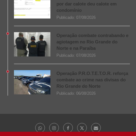
por dar calote deu calote em
condomínio
Publicado:
07/08/2026
Operação combate contrabando e
agiotagem no Rio Grande do
Norte e na Paraíba
Publicado:
07/08/2026
Operação P.R.O.T.E.T.O.R. reforça
combate ao crime nas divisas do
Rio Grande do Norte
Publicado:
06/08/2026