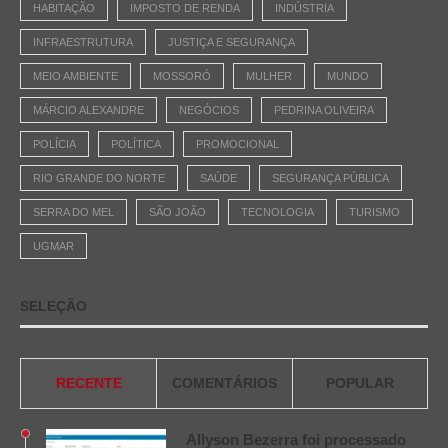
HABITAÇÃO
IMPOSTO DE RENDA
INDÚSTRIA
INFRAESTRUTURA
JUSTIÇA E SEGURANÇA
MEIO AMBIENTE
MOSSORÓ
MULHER
MUNDO
MÁRCIO ALEXANDRE
NEGÓCIOS
PEDRINA OLIVEIRA
POLÍCIA
POLÍTICA
PROMOCIONAL
RIO GRANDE DO NORTE
SAÚDE
SEGURANÇA PÚBLICA
SERRA DO MEL
SÃO JOÃO
TECNOLOGIA
TURISMO
UGMAR
SELEÇÃO
RECENTE
COMENTÁRIOS
POPULAR
Allyson Bezerra foi processado