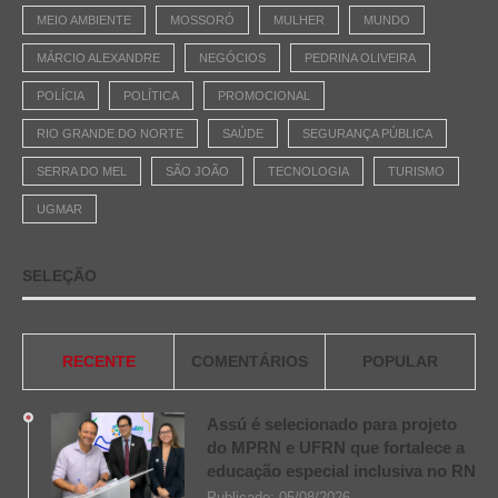
MEIO AMBIENTE
MOSSORÓ
MULHER
MUNDO
MÁRCIO ALEXANDRE
NEGÓCIOS
PEDRINA OLIVEIRA
POLÍCIA
POLÍTICA
PROMOCIONAL
RIO GRANDE DO NORTE
SAÚDE
SEGURANÇA PÚBLICA
SERRA DO MEL
SÃO JOÃO
TECNOLOGIA
TURISMO
UGMAR
SELEÇÃO
RECENTE
COMENTÁRIOS
POPULAR
Assú é selecionado para projeto
do MPRN e UFRN que fortalece a
educação especial inclusiva no RN
Publicado:
05/08/2026