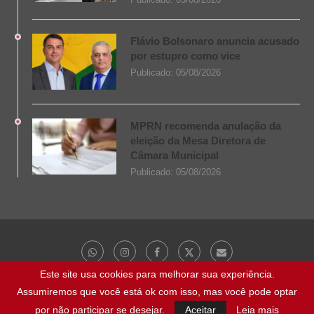
Flávio Bolsonaro anuncia acusado
por estupro como vice
Publicado:
05/08/2026
MPRN recomenda anulação da
eleição da Mesa Diretora de
Câmara Municipal
Publicado:
05/08/2026
Este site usa cookies para melhorar sua experiência.
Assumiremos que você está ok com isso, mas você pode optar
@ 2023 - Todos os direitos reservados | NaBocaDaNoite.com.br
por não participar se desejar.
Aceitar
Leia mais