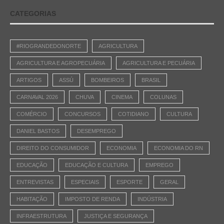
CATEGORIAS
#RIOGRANDEDONORTE
AGRICULTURA
AGRICULTURA E AGROPECUÁRIA
AGRICULTURA E PECUÁRIA
ARTIGOS
ASSÚ
BOMBEIROS
BRASIL
CARNAVAL 2026
CHUVA
CINEMA
COLUNAS
COMÉRCIO
CONCURSOS
COTIDIANO
CULTURA
DANIEL BASTOS
DESEMPREGO
DIREITO DO CONSUMIDOR
ECONOMIA
ECONOMIA DO RN
EDUCAÇÃO
EDUCAÇÃO E CULTURA
EMPREGO
ENTREVISTAS
ESPECIAIS
ESPORTE
GERAL
HABITAÇÃO
IMPOSTO DE RENDA
INDÚSTRIA
INFRAESTRUTURA
JUSTIÇA E SEGURANÇA