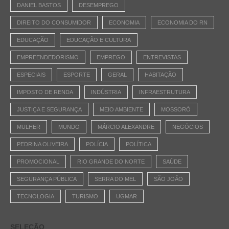
DANIEL BASTOS
DESEMPREGO
DIREITO DO CONSUMIDOR
ECONOMIA
ECONOMIA DO RN
EDUCAÇÃO
EDUCAÇÃO E CULTURA
EMPREENDEDORISMO
EMPREGO
ENTREVISTAS
ESPECIAIS
ESPORTE
GERAL
HABITAÇÃO
IMPOSTO DE RENDA
INDÚSTRIA
INFRAESTRUTURA
JUSTIÇA E SEGURANÇA
MEIO AMBIENTE
MOSSORÓ
MULHER
MUNDO
MÁRCIO ALEXANDRE
NEGÓCIOS
PEDRINA OLIVEIRA
POLÍCIA
POLÍTICA
PROMOCIONAL
RIO GRANDE DO NORTE
SAÚDE
SEGURANÇA PÚBLICA
SERRA DO MEL
SÃO JOÃO
TECNOLOGIA
TURISMO
UGMAR
SELEÇÃO