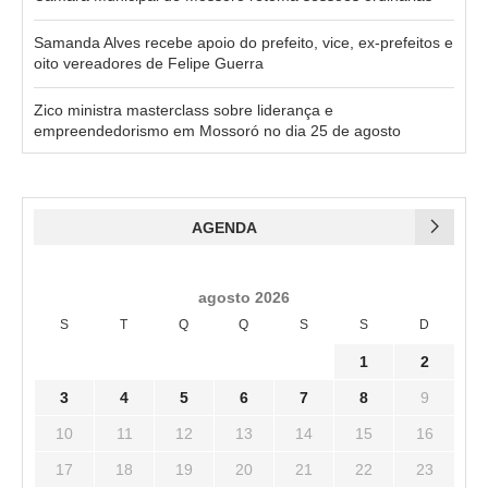
Samanda Alves recebe apoio do prefeito, vice, ex-prefeitos e
oito vereadores de Felipe Guerra
Zico ministra masterclass sobre liderança e
empreendedorismo em Mossoró no dia 25 de agosto
AGENDA
agosto 2026
S
T
Q
Q
S
S
D
1
2
3
4
5
6
7
8
9
10
11
12
13
14
15
16
17
18
19
20
21
22
23