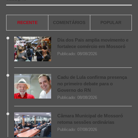
RECENTE
COMENTÁRIOS
POPULAR
Dia dos Pais amplia movimento e
fortalece comércio em Mossoró
Publicado:
08/08/2026
Cadu de Lula confirma presença
no primeiro debate para o
Governo do RN
Publicado:
08/08/2026
Câmara Municipal de Mossoró
retoma sessões ordinárias
Publicado:
07/08/2026