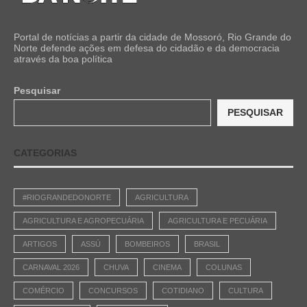
Portal de notícias a partir da cidade de Mossoró, Rio Grande do
Norte defende ações em defesa do cidadão e da democracia
através da boa política
Pesquisar
PESQUISAR
CATEGORIAS
#RIOGRANDEDONORTE
AGRICULTURA
AGRICULTURA E AGROPECUÁRIA
AGRICULTURA E PECUÁRIA
ARTIGOS
ASSÚ
BOMBEIROS
BRASIL
CARNAVAL 2026
CHUVA
CINEMA
COLUNAS
COMÉRCIO
CONCURSOS
COTIDIANO
CULTURA