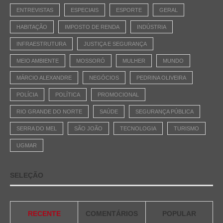
ENTREVISTAS
ESPECIAIS
ESPORTE
GERAL
HABITAÇÃO
IMPOSTO DE RENDA
INDÚSTRIA
INFRAESTRUTURA
JUSTIÇA E SEGURANÇA
MEIO AMBIENTE
MOSSORÓ
MULHER
MUNDO
MÁRCIO ALEXANDRE
NEGÓCIOS
PEDRINA OLIVEIRA
POLÍCIA
POLÍTICA
PROMOCIONAL
RIO GRANDE DO NORTE
SAÚDE
SEGURANÇA PÚBLICA
SERRA DO MEL
SÃO JOÃO
TECNOLOGIA
TURISMO
UGMAR
SELEÇÃO
RECENTE
COMENTÁRIOS
POPULAR