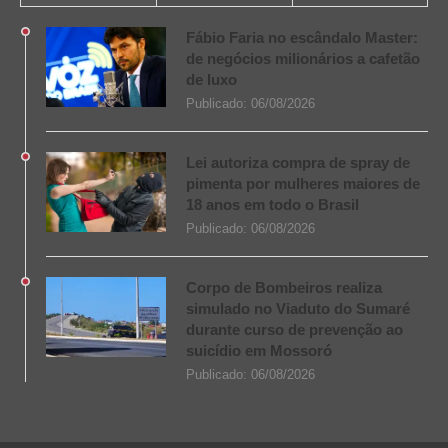
Fábio Faria no escândalo Master:
de negócios milionários a cafetão
de luxo
Publicado:
06/08/2026
Lei autoriza compra de spray de
pimenta por mulheres maiores de
18 anos em todo o Brasil
Publicado:
06/08/2026
Corpo de Bombeiros realiza
simulado no Viaduto do Sumaré
durante curso de prevenção ao
suicídio em Mossoró
Publicado:
06/08/2026