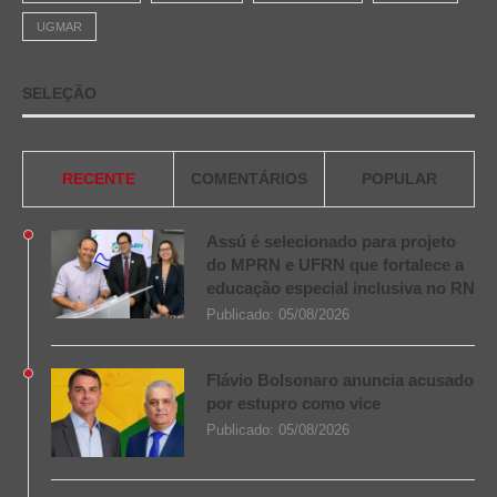
UGMAR
SELEÇÃO
RECENTE
COMENTÁRIOS
POPULAR
Assú é selecionado para projeto
do MPRN e UFRN que fortalece a
educação especial inclusiva no RN
Publicado:
05/08/2026
Flávio Bolsonaro anuncia acusado
por estupro como vice
Publicado:
05/08/2026