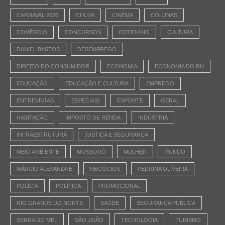
CARNAVAL 2026
CHUVA
CINEMA
COLUNAS
COMÉRCIO
CONCURSOS
COTIDIANO
CULTURA
DANIEL BASTOS
DESEMPREGO
DIREITO DO CONSUMIDOR
ECONOMIA
ECONOMIA DO RN
EDUCAÇÃO
EDUCAÇÃO E CULTURA
EMPREGO
ENTREVISTAS
ESPECIAIS
ESPORTE
GERAL
HABITAÇÃO
IMPOSTO DE RENDA
INDÚSTRIA
INFRAESTRUTURA
JUSTIÇA E SEGURANÇA
MEIO AMBIENTE
MOSSORÓ
MULHER
MUNDO
MÁRCIO ALEXANDRE
NEGÓCIOS
PEDRINA OLIVEIRA
POLÍCIA
POLÍTICA
PROMOCIONAL
RIO GRANDE DO NORTE
SAÚDE
SEGURANÇA PÚBLICA
SERRA DO MEL
SÃO JOÃO
TECNOLOGIA
TURISMO