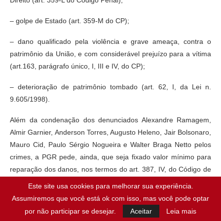
– golpe de Estado (art. 359-M do CP);
– dano qualificado pela violência e grave ameaça, contra o
patrimônio da União, e com considerável prejuízo para a vítima
(art.163, parágrafo único, I, III e IV, do CP);
– deterioração de patrimônio tombado (art. 62, I, da Lei n.
9.605/1998).
Além da condenação dos denunciados Alexandre Ramagem,
Almir Garnier, Anderson Torres, Augusto Heleno, Jair Bolsonaro,
Mauro Cid, Paulo Sérgio Nogueira e Walter Braga Netto pelos
crimes, a PGR pede, ainda, que seja fixado valor mínimo para
reparação dos danos, nos termos do art. 387, IV, do Código de
Processo Penal.
Este site usa cookies para melhorar sua experiência.
Assumiremos que você está ok com isso, mas você pode optar
por não participar se desejar.
Aceitar
Leia mais
Publicado:
15/07/2025