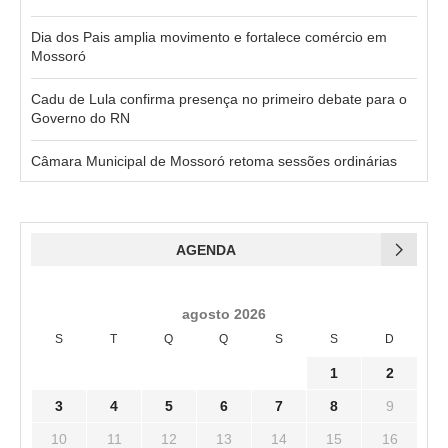
Dia dos Pais amplia movimento e fortalece comércio em
Mossoró
Cadu de Lula confirma presença no primeiro debate para o
Governo do RN
Câmara Municipal de Mossoró retoma sessões ordinárias
AGENDA
agosto 2026
S
T
Q
Q
S
S
D
1
2
3
4
5
6
7
8
9
10
11
12
13
14
15
16