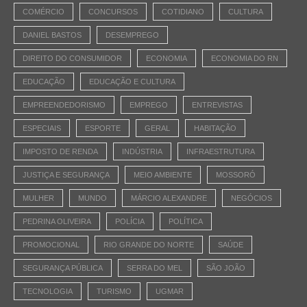
COMÉRCIO
CONCURSOS
COTIDIANO
CULTURA
DANIEL BASTOS
DESEMPREGO
DIREITO DO CONSUMIDOR
ECONOMIA
ECONOMIA DO RN
EDUCAÇÃO
EDUCAÇÃO E CULTURA
EMPREENDEDORISMO
EMPREGO
ENTREVISTAS
ESPECIAIS
ESPORTE
GERAL
HABITAÇÃO
IMPOSTO DE RENDA
INDÚSTRIA
INFRAESTRUTURA
JUSTIÇA E SEGURANÇA
MEIO AMBIENTE
MOSSORÓ
MULHER
MUNDO
MÁRCIO ALEXANDRE
NEGÓCIOS
PEDRINA OLIVEIRA
POLÍCIA
POLÍTICA
PROMOCIONAL
RIO GRANDE DO NORTE
SAÚDE
SEGURANÇA PÚBLICA
SERRA DO MEL
SÃO JOÃO
TECNOLOGIA
TURISMO
UGMAR