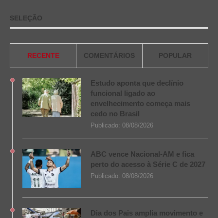
SELEÇÃO
RECENTE
COMENTÁRIOS
POPULAR
Estudo aponta que declínio
funcional ligado ao
envelhecimento começa mais
cedo no Brasil
Publicado:
08/08/2026
ABC vence Nacional-AM e fica
perto do acesso à Série C de 2027
Publicado:
08/08/2026
Dia dos Pais amplia movimento e