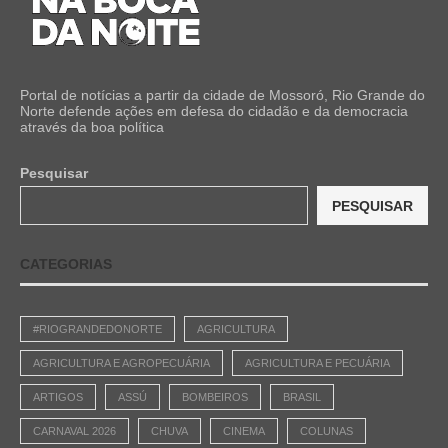
Portal de notícias a partir da cidade de Mossoró, Rio Grande do
Norte defende ações em defesa do cidadão e da democracia
através da boa política
Pesquisar
PESQUISAR
CATEGORIAS
#RIOGRANDEDONORTE
AGRICULTURA
AGRICULTURA E AGROPECUÁRIA
AGRICULTURA E PECUÁRIA
ARTIGOS
ASSÚ
BOMBEIROS
BRASIL
CARNAVAL 2026
CHUVA
CINEMA
COLUNAS