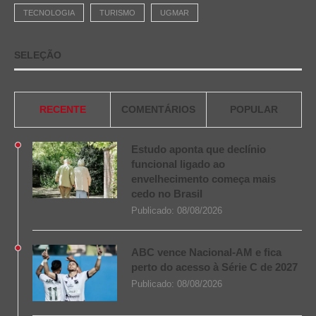
TECNOLOGIA
TURISMO
UGMAR
SELEÇÃO
RECENTE
COMENTÁRIOS
POPULAR
Estudo aponta que declínio
funcional ligado ao
envelhecimento começa mais
cedo no Brasil
Publicado:
08/08/2026
ABC vence Nacional-AM e fica
perto do acesso à Série C de 2027
Publicado:
08/08/2026