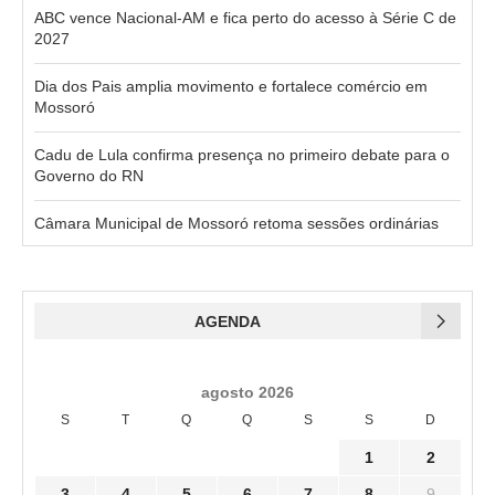
ABC vence Nacional-AM e fica perto do acesso à Série C de
2027
Dia dos Pais amplia movimento e fortalece comércio em
Mossoró
Cadu de Lula confirma presença no primeiro debate para o
Governo do RN
Câmara Municipal de Mossoró retoma sessões ordinárias
AGENDA
agosto 2026
S
T
Q
Q
S
S
D
1
2
3
4
5
6
7
8
9