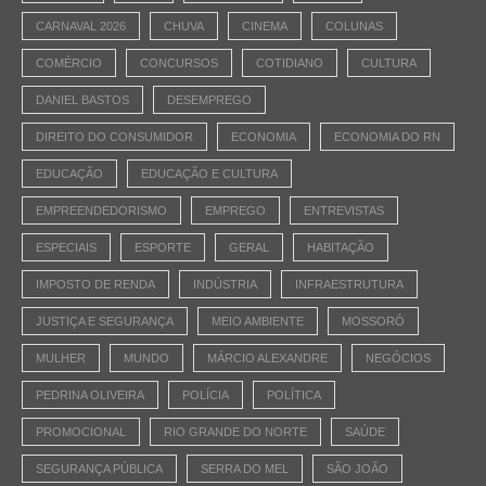
CARNAVAL 2026
CHUVA
CINEMA
COLUNAS
COMÉRCIO
CONCURSOS
COTIDIANO
CULTURA
DANIEL BASTOS
DESEMPREGO
DIREITO DO CONSUMIDOR
ECONOMIA
ECONOMIA DO RN
EDUCAÇÃO
EDUCAÇÃO E CULTURA
EMPREENDEDORISMO
EMPREGO
ENTREVISTAS
ESPECIAIS
ESPORTE
GERAL
HABITAÇÃO
IMPOSTO DE RENDA
INDÚSTRIA
INFRAESTRUTURA
JUSTIÇA E SEGURANÇA
MEIO AMBIENTE
MOSSORÓ
MULHER
MUNDO
MÁRCIO ALEXANDRE
NEGÓCIOS
PEDRINA OLIVEIRA
POLÍCIA
POLÍTICA
PROMOCIONAL
RIO GRANDE DO NORTE
SAÚDE
SEGURANÇA PÚBLICA
SERRA DO MEL
SÃO JOÃO