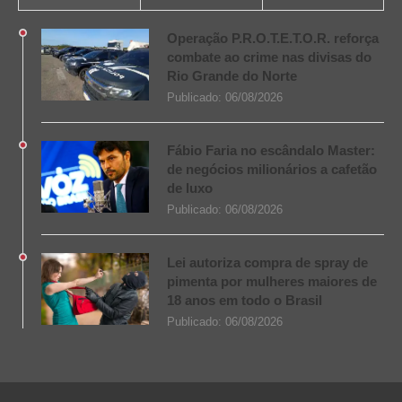
Operação P.R.O.T.E.T.O.R. reforça
combate ao crime nas divisas do
Rio Grande do Norte
Publicado:
06/08/2026
Fábio Faria no escândalo Master:
de negócios milionários a cafetão
de luxo
Publicado:
06/08/2026
Lei autoriza compra de spray de
pimenta por mulheres maiores de
18 anos em todo o Brasil
Publicado:
06/08/2026