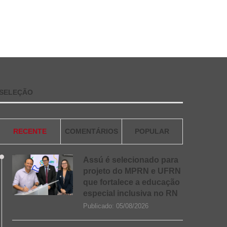
SELEÇÃO
RECENTE
COMENTÁRIOS
POPULAR
Assú é selecionado para
projeto do MPRN e UFRN
que fortalece a educação
especial inclusiva no RN
Publicado:
05/08/2026