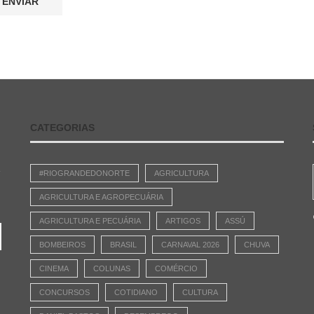
CATEGORIAS
e
#RIOGRANDEDONORTE
AGRICULTURA
AGRICULTURA E AGROPECUÁRIA
AGRICULTURA E PECUÁRIA
ARTIGOS
ASSÚ
BOMBEIROS
BRASIL
CARNAVAL 2026
CHUVA
CINEMA
COLUNAS
COMÉRCIO
CONCURSOS
COTIDIANO
CULTURA