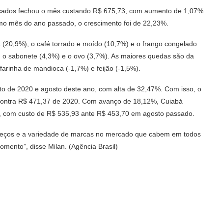
rcados fechou o mês custando R$ 675,73, com aumento de 1,07%
mo mês do ano passado, o crescimento foi de 22,23%.
a (20,9%), o café torrado e moído (10,7%) e o frango congelado
 o sabonete (4,3%) e o ovo (3,7%). As maiores quedas são da
 farinha de mandioca (-1,7%) e feijão (-1,5%).
to de 2020 e agosto deste ano, com alta de 32,47%. Com isso, o
5 contra R$ 471,37 de 2020. Com avanço de 18,12%, Cuiabá
as, com custo de R$ 535,93 ante R$ 453,70 em agosto passado.
eços e a variedade de marcas no mercado que cabem em todos
mento”, disse Milan. (Agência Brasil)