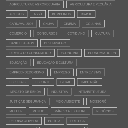
AGRICULTURA E AGROPECUÁRIA
AGRICULTURA E PECUÁRIA
ARTIGOS
ASSÚ
BOMBEIROS
BRASIL
CARNAVAL 2026
CHUVA
CINEMA
COLUNAS
COMÉRCIO
CONCURSOS
COTIDIANO
CULTURA
DANIEL BASTOS
DESEMPREGO
DIREITO DO CONSUMIDOR
ECONOMIA
ECONOMIA DO RN
EDUCAÇÃO
EDUCAÇÃO E CULTURA
EMPREENDEDORISMO
EMPREGO
ENTREVISTAS
ESPECIAIS
ESPORTE
GERAL
HABITAÇÃO
IMPOSTO DE RENDA
INDÚSTRIA
INFRAESTRUTURA
JUSTIÇA E SEGURANÇA
MEIO AMBIENTE
MOSSORÓ
MULHER
MUNDO
MÁRCIO ALEXANDRE
NEGÓCIOS
PEDRINA OLIVEIRA
POLÍCIA
POLÍTICA