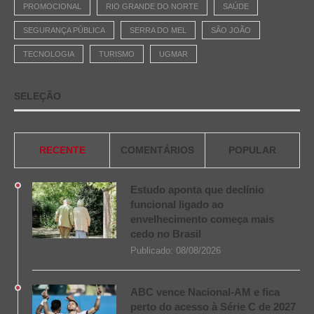
PROMOCIONAL
RIO GRANDE DO NORTE
SAÚDE
SEGURANÇA PÚBLICA
SERRA DO MEL
SÃO JOÃO
TECNOLOGIA
TURISMO
UGMAR
SELEÇÃO
RECENTE
COMENTÁRIOS
POPULAR
Estudo aponta que declínio
funcional ligado ao
envelhecimento começa mais
cedo no Brasil
Publicado:
08/08/2026
ABC vence Nacional-AM e fica
perto do acesso à Série C de 2027