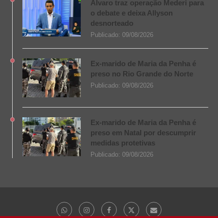
Álvaro traz operação Mederi para
o debate e deixa Allyson
desnorteado
Publicado:
09/08/2026
Ex-marido de Maria da Penha é
preso no Rio Grande do Norte
Publicado:
09/08/2026
Ex-marido de Maria da Penha é
preso em Natal por descumprir
medidas protetivas
Publicado:
09/08/2026