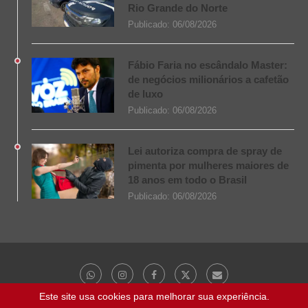
Rio Grande do Norte
Publicado:
06/08/2026
Fábio Faria no escândalo Master:
de negócios milionários a cafetão
de luxo
Publicado:
06/08/2026
Lei autoriza compra de spray de
pimenta por mulheres maiores de
18 anos em todo o Brasil
Publicado:
06/08/2026
Este site usa cookies para melhorar sua experiência.