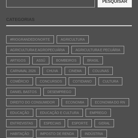
PESQUISAR
CATEGORIAS
#RIOGRANDEDONORTE
AGRICULTURA
AGRICULTURA E AGROPECUÁRIA
AGRICULTURA E PECUÁRIA
ARTIGOS
ASSÚ
BOMBEIROS
BRASIL
CARNAVAL 2026
CHUVA
CINEMA
COLUNAS
COMÉRCIO
CONCURSOS
COTIDIANO
CULTURA
DANIEL BASTOS
DESEMPREGO
DIREITO DO CONSUMIDOR
ECONOMIA
ECONOMIA DO RN
EDUCAÇÃO
EDUCAÇÃO E CULTURA
EMPREGO
ENTREVISTAS
ESPECIAIS
ESPORTE
GERAL
HABITAÇÃO
IMPOSTO DE RENDA
INDÚSTRIA