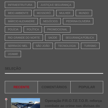
INFRAESTRUTURA
JUSTIÇA E SEGURANÇA
MEIO AMBIENTE
MOSSORÓ
MULHER
MUNDO
MÁRCIO ALEXANDRE
NEGÓCIOS
PEDRINA OLIVEIRA
POLÍCIA
POLÍTICA
PROMOCIONAL
RIO GRANDE DO NORTE
SAÚDE
SEGURANÇA PÚBLICA
SERRA DO MEL
SÃO JOÃO
TECNOLOGIA
TURISMO
UGMAR
SELEÇÃO
RECENTE
COMENTÁRIOS
POPULAR
Operação P.R.O.T.E.T.O.R. reforça
combate ao crime nas divisas do