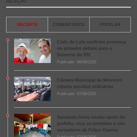
SELEÇÃO
RECENTE
COMENTÁRIOS
POPULAR
Cadu de Lula confirma presença
no primeiro debate para o
Governo do RN
Publicado:
08/08/2026
Câmara Municipal de Mossoró
retoma sessões ordinárias
Publicado:
07/08/2026
Samanda Alves recebe apoio do
prefeito, vice, ex-prefeitos e oito
vereadores de Felipe Guerra