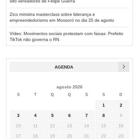
oito vereadores de Felipe Guerra
Zico ministra masterclass sobre liderança e
empreendedorismo em Mossoró no dia 25 de agosto
Vídeo: Movimentos sociais protestam com faixas: Prefeito
TikTok não governa o RN
AGENDA
agosto 2026
S
T
Q
Q
S
S
D
1
2
3
4
5
6
7
8
9
10
11
12
13
14
15
16
17
18
19
20
21
22
23