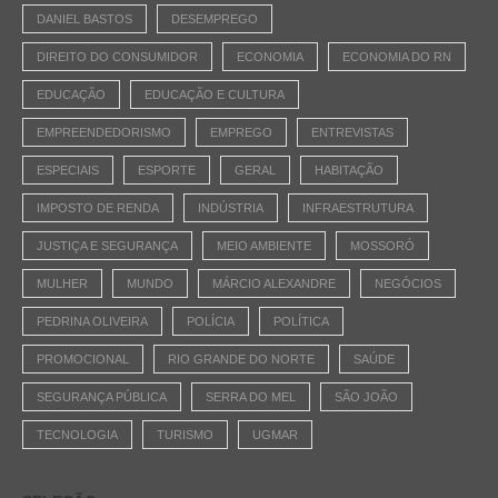
DANIEL BASTOS
DESEMPREGO
DIREITO DO CONSUMIDOR
ECONOMIA
ECONOMIA DO RN
EDUCAÇÃO
EDUCAÇÃO E CULTURA
EMPREENDEDORISMO
EMPREGO
ENTREVISTAS
ESPECIAIS
ESPORTE
GERAL
HABITAÇÃO
IMPOSTO DE RENDA
INDÚSTRIA
INFRAESTRUTURA
JUSTIÇA E SEGURANÇA
MEIO AMBIENTE
MOSSORÓ
MULHER
MUNDO
MÁRCIO ALEXANDRE
NEGÓCIOS
PEDRINA OLIVEIRA
POLÍCIA
POLÍTICA
PROMOCIONAL
RIO GRANDE DO NORTE
SAÚDE
SEGURANÇA PÚBLICA
SERRA DO MEL
SÃO JOÃO
TECNOLOGIA
TURISMO
UGMAR