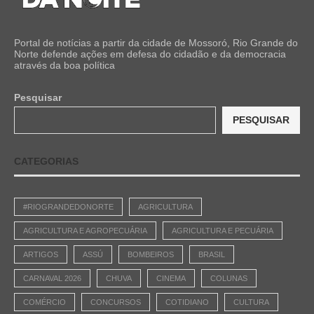
Portal de notícias a partir da cidade de Mossoró, Rio Grande do
Norte defende ações em defesa do cidadão e da democracia
através da boa política
Pesquisar
PESQUISAR
CATEGORIAS
#RIOGRANDEDONORTE
AGRICULTURA
AGRICULTURA E AGROPECUÁRIA
AGRICULTURA E PECUÁRIA
ARTIGOS
ASSÚ
BOMBEIROS
BRASIL
CARNAVAL 2026
CHUVA
CINEMA
COLUNAS
COMÉRCIO
CONCURSOS
COTIDIANO
CULTURA