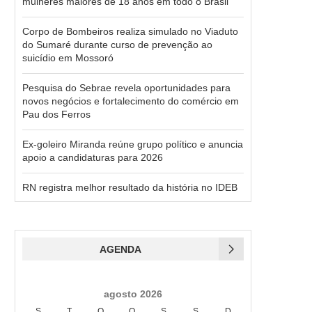
mulheres maiores de 18 anos em todo o Brasil
Corpo de Bombeiros realiza simulado no Viaduto
do Sumaré durante curso de prevenção ao
suicídio em Mossoró
Pesquisa do Sebrae revela oportunidades para
novos negócios e fortalecimento do comércio em
Pau dos Ferros
Ex-goleiro Miranda reúne grupo político e anuncia
apoio a candidaturas para 2026
RN registra melhor resultado da história no IDEB
AGENDA
agosto 2026
S
T
Q
Q
S
S
D