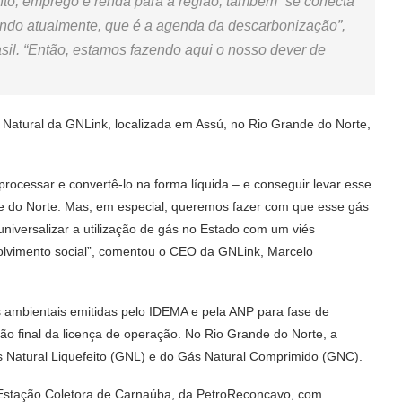
to, emprego e renda para a região, também “se conecta
ndo atualmente, que é a agenda da descarbonização”,
il. “Então, estamos fazendo aqui o nosso dever de
Natural da GNLink, localizada em Assú, no Rio Grande do Norte,
, processar e convertê-lo na forma líquida – e conseguir levar esse
nde do Norte. Mas, em especial, queremos fazer com que esse gás
universalizar a utilização de gás no Estado com um viés
olvimento social”, comentou o CEO da GNLink, Marcelo
s ambientais emitidas pelo IDEMA e pela ANP para fase de
ão final da licença de operação. No Rio Grande do Norte, a
Natural Liquefeito (GNL) e do Gás Natural Comprimido (GNC).
Estação Coletora de Carnaúba, da PetroReconcavo, com