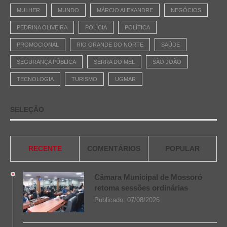
MULHER
MUNDO
MÁRCIO ALEXANDRE
NEGÓCIOS
PEDRINA OLIVEIRA
POLÍCIA
POLÍTICA
PROMOCIONAL
RIO GRANDE DO NORTE
SAÚDE
SEGURANÇA PÚBLICA
SERRA DO MEL
SÃO JOÃO
TECNOLOGIA
TURISMO
UGMAR
SELEÇÃO
RECENTE
COMENTÁRIOS
POPULAR
Câmara Municipal de Mossoró
retoma sessões ordinárias
Publicado:
07/08/2026