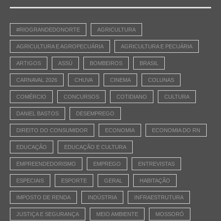
#RIOGRANDEDONORTE
AGRICULTURA
AGRICULTURA E AGROPECUÁRIA
AGRICULTURA E PECUÁRIA
ARTIGOS
ASSÚ
BOMBEIROS
BRASIL
CARNAVAL 2026
CHUVA
CINEMA
COLUNAS
COMÉRCIO
CONCURSOS
COTIDIANO
CULTURA
DANIEL BASTOS
DESEMPREGO
DIREITO DO CONSUMIDOR
ECONOMIA
ECONOMIA DO RN
EDUCAÇÃO
EDUCAÇÃO E CULTURA
EMPREENDEDORISMO
EMPREGO
ENTREVISTAS
ESPECIAIS
ESPORTE
GERAL
HABITAÇÃO
IMPOSTO DE RENDA
INDÚSTRIA
INFRAESTRUTURA
JUSTIÇA E SEGURANÇA
MEIO AMBIENTE
MOSSORÓ