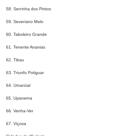
58. Serrinha dos Pintos
59. Severiano Melo
60. Taboleiro Grande
61. Tenente Ananias
62. Tibau
63. Triunfo Potiguar
64. Umarizal
65. Upanema
66. Venha-Ver
67. Viçosa