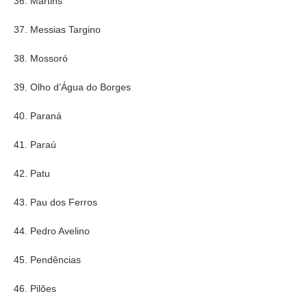
36. Martins
37. Messias Targino
38. Mossoró
39. Olho d’Água do Borges
40. Paraná
41. Paraú
42. Patu
43. Pau dos Ferros
44. Pedro Avelino
45. Pendências
46. Pilões