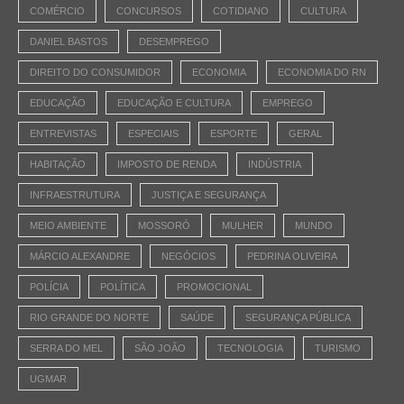
COMÉRCIO
CONCURSOS
COTIDIANO
CULTURA
DANIEL BASTOS
DESEMPREGO
DIREITO DO CONSUMIDOR
ECONOMIA
ECONOMIA DO RN
EDUCAÇÃO
EDUCAÇÃO E CULTURA
EMPREGO
ENTREVISTAS
ESPECIAIS
ESPORTE
GERAL
HABITAÇÃO
IMPOSTO DE RENDA
INDÚSTRIA
INFRAESTRUTURA
JUSTIÇA E SEGURANÇA
MEIO AMBIENTE
MOSSORÓ
MULHER
MUNDO
MÁRCIO ALEXANDRE
NEGÓCIOS
PEDRINA OLIVEIRA
POLÍCIA
POLÍTICA
PROMOCIONAL
RIO GRANDE DO NORTE
SAÚDE
SEGURANÇA PÚBLICA
SERRA DO MEL
SÃO JOÃO
TECNOLOGIA
TURISMO
UGMAR