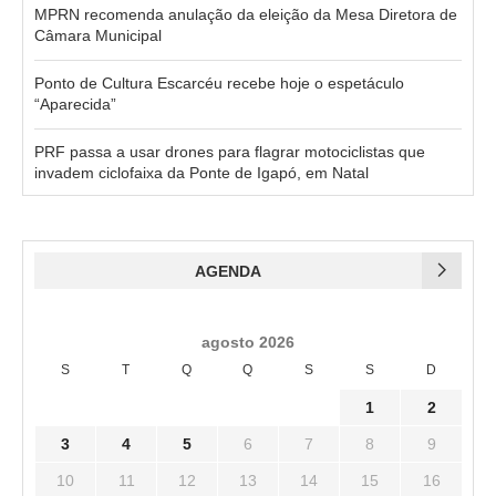
MPRN recomenda anulação da eleição da Mesa Diretora de
Câmara Municipal
Ponto de Cultura Escarcéu recebe hoje o espetáculo
“Aparecida”
PRF passa a usar drones para flagrar motociclistas que
invadem ciclofaixa da Ponte de Igapó, em Natal
AGENDA
agosto 2026
S
T
Q
Q
S
S
D
1
2
3
4
5
6
7
8
9
10
11
12
13
14
15
16