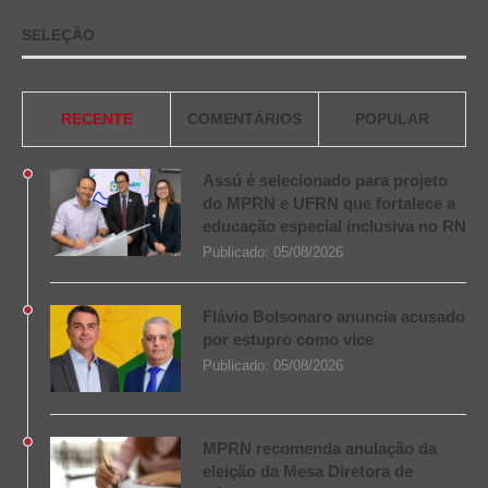
SELEÇÃO
RECENTE
COMENTÁRIOS
POPULAR
Assú é selecionado para projeto
do MPRN e UFRN que fortalece a
educação especial inclusiva no RN
Publicado:
05/08/2026
Flávio Bolsonaro anuncia acusado
por estupro como vice
Publicado:
05/08/2026
MPRN recomenda anulação da
eleição da Mesa Diretora de