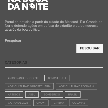
Portal de notícias a partir da cidade de Mossoró, Rio Grande do
Norte defende ações em defesa do cidadão e da democracia
através da boa política
Pesquisar
PESQUISAR
CATEGORIAS
#RIOGRANDEDONORTE
AGRICULTURA
AGRICULTURA E AGROPECUÁRIA
AGRICULTURA E PECUÁRIA
ARTIGOS
ASSÚ
BOMBEIROS
BRASIL
CARNAVAL 2026
CHUVA
CINEMA
COLUNAS