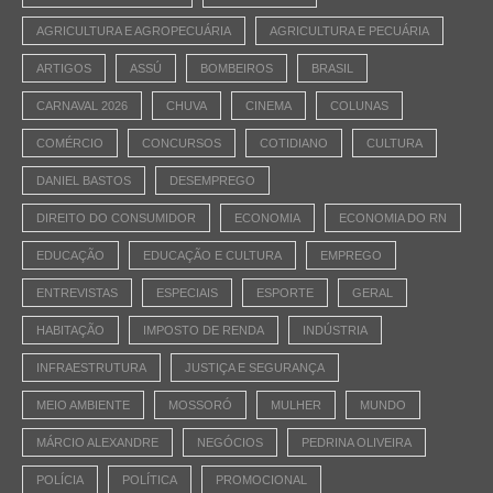
AGRICULTURA E AGROPECUÁRIA
AGRICULTURA E PECUÁRIA
ARTIGOS
ASSÚ
BOMBEIROS
BRASIL
CARNAVAL 2026
CHUVA
CINEMA
COLUNAS
COMÉRCIO
CONCURSOS
COTIDIANO
CULTURA
DANIEL BASTOS
DESEMPREGO
DIREITO DO CONSUMIDOR
ECONOMIA
ECONOMIA DO RN
EDUCAÇÃO
EDUCAÇÃO E CULTURA
EMPREGO
ENTREVISTAS
ESPECIAIS
ESPORTE
GERAL
HABITAÇÃO
IMPOSTO DE RENDA
INDÚSTRIA
INFRAESTRUTURA
JUSTIÇA E SEGURANÇA
MEIO AMBIENTE
MOSSORÓ
MULHER
MUNDO
MÁRCIO ALEXANDRE
NEGÓCIOS
PEDRINA OLIVEIRA
POLÍCIA
POLÍTICA
PROMOCIONAL