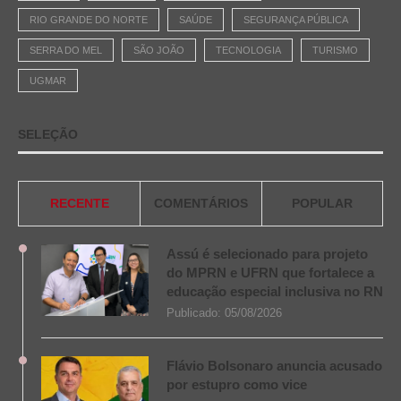
RIO GRANDE DO NORTE
SAÚDE
SEGURANÇA PÚBLICA
SERRA DO MEL
SÃO JOÃO
TECNOLOGIA
TURISMO
UGMAR
SELEÇÃO
RECENTE
COMENTÁRIOS
POPULAR
Assú é selecionado para projeto
do MPRN e UFRN que fortalece a
educação especial inclusiva no RN
Publicado:
05/08/2026
Flávio Bolsonaro anuncia acusado
por estupro como vice