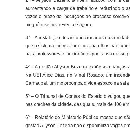
2º – Allyson Bezerra também acabou com a carre
aumentando a carga de trabalho e reduzindo o sal
vezes o prazo de inscrições do processo seletivo
ninguém se inscreveu até agora.
3º – A instalação de ar condicionados nas unidad
que o sistema foi instalado, os aparelhos não fun
pais, professores e funcionários por causa desse p
4º – A gestão Allyson Bezerra expõe as crianças 
Na UEI Alice Dias, no Vingt Rosado, um incênd
Carnaubal, um motorbomba divide espaço na sala d
5º – O Tribunal de Contas do Estado divulgou qu
nas creches da cidade, das quais, mais de 400 em 
6º – Relatório do Ministério Público mostra que s
gestão Allyson Bezerra não disponibiliza vagas em