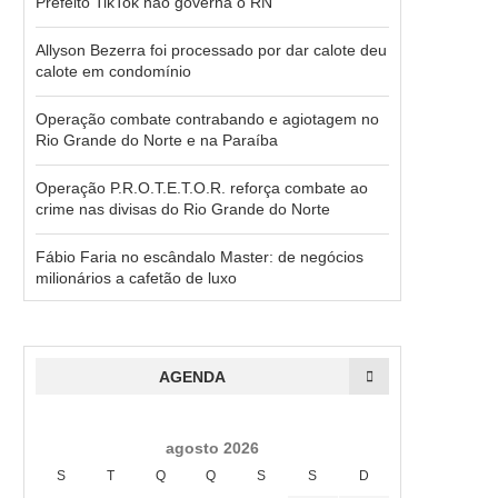
Prefeito TikTok não governa o RN
Allyson Bezerra foi processado por dar calote deu
calote em condomínio
Operação combate contrabando e agiotagem no
Rio Grande do Norte e na Paraíba
Operação P.R.O.T.E.T.O.R. reforça combate ao
crime nas divisas do Rio Grande do Norte
Fábio Faria no escândalo Master: de negócios
milionários a cafetão de luxo
AGENDA
agosto 2026
S
T
Q
Q
S
S
D