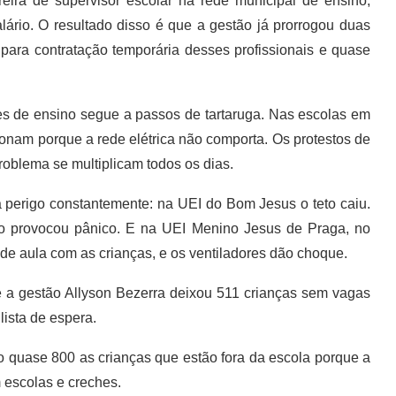
ira de supervisor escolar na rede municipal de ensino,
ário. O resultado disso é que a gestão já prorrogou duas
 para contratação temporária desses profissionais e quase
es de ensino segue a passos de tartaruga. Nas escolas em
cionam porque a rede elétrica não comporta. Os protestos de
roblema se multiplicam todos os dias.
a perigo constantemente: na UEI do Bom Jesus o teto caiu.
io provocou pânico. E na UEI Menino Jesus de Praga, no
e aula com as crianças, e os ventiladores dão choque.
e a gestão Allyson Bezerra deixou 511 crianças sem vagas
lista de espera.
ão quase 800 as crianças que estão fora da escola porque a
 escolas e creches.