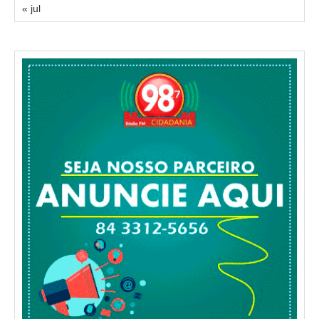
« jul