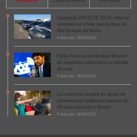
RECENTE
COMENTÁRIOS
POPULAR
Operação P.R.O.T.E.T.O.R. reforça
combate ao crime nas divisas do
Rio Grande do Norte
Publicado:
06/08/2026
Fábio Faria no escândalo Master:
de negócios milionários a cafetão
de luxo
Publicado:
06/08/2026
Lei autoriza compra de spray de
pimenta por mulheres maiores de
18 anos em todo o Brasil
Publicado:
06/08/2026