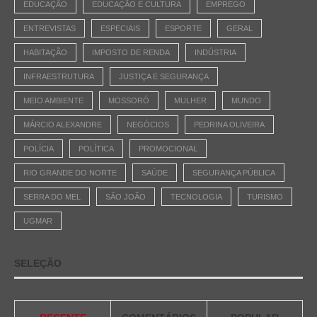
EDUCAÇÃO
EDUCAÇÃO E CULTURA
EMPREGO
ENTREVISTAS
ESPECIAIS
ESPORTE
GERAL
HABITAÇÃO
IMPOSTO DE RENDA
INDÚSTRIA
INFRAESTRUTURA
JUSTIÇA E SEGURANÇA
MEIO AMBIENTE
MOSSORÓ
MULHER
MUNDO
MÁRCIO ALEXANDRE
NEGÓCIOS
PEDRINA OLIVEIRA
POLÍCIA
POLÍTICA
PROMOCIONAL
RIO GRANDE DO NORTE
SAÚDE
SEGURANÇA PÚBLICA
SERRA DO MEL
SÃO JOÃO
TECNOLOGIA
TURISMO
UGMAR
SELEÇÃO