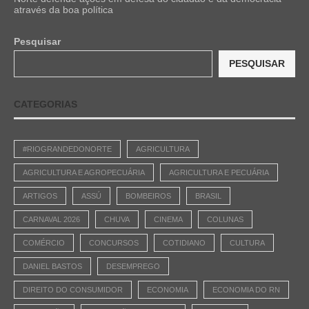
através da boa política
Pesquisar
PESQUISAR
CATEGORIAS
#RIOGRANDEDONORTE
AGRICULTURA
AGRICULTURA E AGROPECUÁRIA
AGRICULTURA E PECUÁRIA
ARTIGOS
ASSÚ
BOMBEIROS
BRASIL
CARNAVAL 2026
CHUVA
CINEMA
COLUNAS
COMÉRCIO
CONCURSOS
COTIDIANO
CULTURA
DANIEL BASTOS
DESEMPREGO
DIREITO DO CONSUMIDOR
ECONOMIA
ECONOMIA DO RN