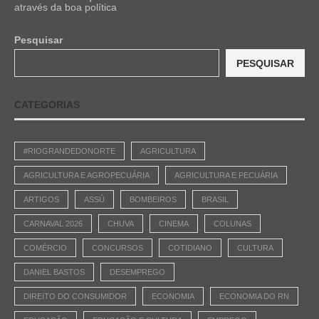
através da boa política
Pesquisar
PESQUISAR
CATEGORIAS
#RIOGRANDEDONORTE
AGRICULTURA
AGRICULTURA E AGROPECUÁRIA
AGRICULTURA E PECUÁRIA
ARTIGOS
ASSÚ
BOMBEIROS
BRASIL
CARNAVAL 2026
CHUVA
CINEMA
COLUNAS
COMÉRCIO
CONCURSOS
COTIDIANO
CULTURA
DANIEL BASTOS
DESEMPREGO
DIREITO DO CONSUMIDOR
ECONOMIA
ECONOMIA DO RN