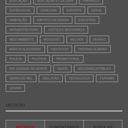
EDUCAÇÃO
EDUCAÇÃO E CULTURA
EMPREGO
ENTREVISTAS
ESPECIAIS
ESPORTE
GERAL
HABITAÇÃO
IMPOSTO DE RENDA
INDÚSTRIA
INFRAESTRUTURA
JUSTIÇA E SEGURANÇA
MEIO AMBIENTE
MOSSORÓ
MULHER
MUNDO
MÁRCIO ALEXANDRE
NEGÓCIOS
PEDRINA OLIVEIRA
POLÍCIA
POLÍTICA
PROMOCIONAL
RIO GRANDE DO NORTE
SAÚDE
SEGURANÇA PÚBLICA
SERRA DO MEL
SÃO JOÃO
TECNOLOGIA
TURISMO
UGMAR
SELEÇÃO
RECENTE
COMENTÁRIOS
POPULAR