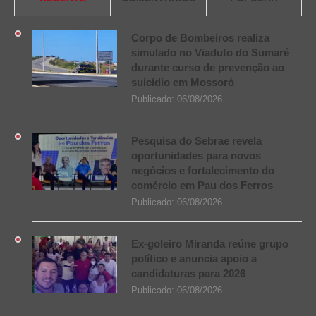
Corpo de Bombeiros realiza
simulado no Viaduto do Sumaré
durante curso de prevenção ao
suicídio em Mossoró
Publicado:
06/08/2026
Pesquisa do Sebrae revela
oportunidades para novos
negócios e fortalecimento do
comércio em Pau dos Ferros
Publicado:
06/08/2026
Ex-goleiro Miranda reúne grupo
político e anuncia apoio a
candidaturas para 2026
Publicado:
06/08/2026