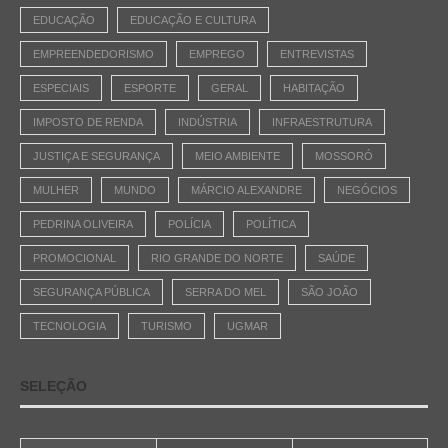
EDUCAÇÃO
EDUCAÇÃO E CULTURA
EMPREENDEDORISMO
EMPREGO
ENTREVISTAS
ESPECIAIS
ESPORTE
GERAL
HABITAÇÃO
IMPOSTO DE RENDA
INDÚSTRIA
INFRAESTRUTURA
JUSTIÇA E SEGURANÇA
MEIO AMBIENTE
MOSSORÓ
MULHER
MUNDO
MÁRCIO ALEXANDRE
NEGÓCIOS
PEDRINA OLIVEIRA
POLÍCIA
POLÍTICA
PROMOCIONAL
RIO GRANDE DO NORTE
SAÚDE
SEGURANÇA PÚBLICA
SERRA DO MEL
SÃO JOÃO
TECNOLOGIA
TURISMO
UGMAR
SELEÇÃO