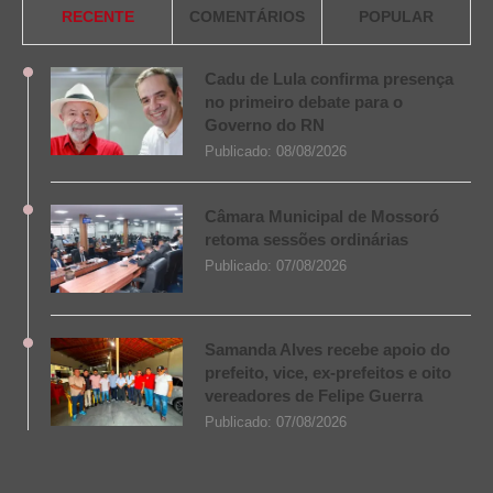
RECENTE
COMENTÁRIOS
POPULAR
Cadu de Lula confirma presença
no primeiro debate para o
Governo do RN
Publicado:
08/08/2026
Câmara Municipal de Mossoró
retoma sessões ordinárias
Publicado:
07/08/2026
Samanda Alves recebe apoio do
prefeito, vice, ex-prefeitos e oito
vereadores de Felipe Guerra
Publicado:
07/08/2026