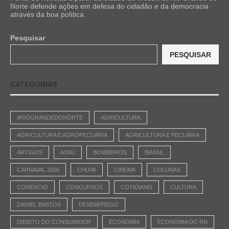
Norte defende ações em defesa do cidadão e da democracia
através da boa política
Pesquisar
PESQUISAR
CATEGORIAS
#RIOGRANDEDONORTE
AGRICULTURA
AGRICULTURA E AGROPECUÁRIA
AGRICULTURA E PECUÁRIA
ARTIGOS
ASSÚ
BOMBEIROS
BRASIL
CARNAVAL 2026
CHUVA
CINEMA
COLUNAS
COMÉRCIO
CONCURSOS
COTIDIANO
CULTURA
DANIEL BASTOS
DESEMPREGO
DIREITO DO CONSUMIDOR
ECONOMIA
ECONOMIA DO RN