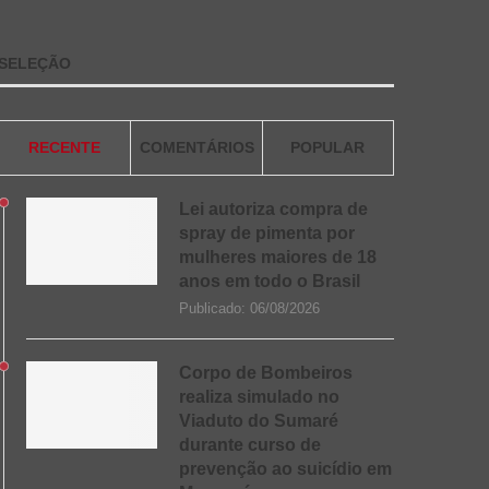
SELEÇÃO
RECENTE
COMENTÁRIOS
POPULAR
Lei autoriza compra de
spray de pimenta por
mulheres maiores de 18
anos em todo o Brasil
Publicado:
06/08/2026
Corpo de Bombeiros
realiza simulado no
Viaduto do Sumaré
durante curso de
prevenção ao suicídio em