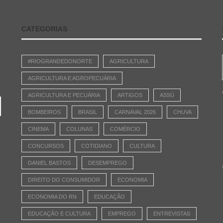
CATEGORIAS
e
#RIOGRANDEDONORTE
AGRICULTURA
AGRICULTURA E AGROPECUÁRIA
AGRICULTURA E PECUÁRIA
ARTIGOS
ASSÚ
BOMBEIROS
BRASIL
CARNAVAL 2026
CHUVA
CINEMA
COLUNAS
COMÉRCIO
CONCURSOS
COTIDIANO
CULTURA
DANIEL BASTOS
DESEMPREGO
DIREITO DO CONSUMIDOR
ECONOMIA
ECONOMIA DO RN
EDUCAÇÃO
EDUCAÇÃO E CULTURA
EMPREGO
ENTREVISTAS