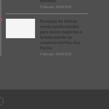
Mossoró
Publicado:
06/08/2026
Pesquisa do Sebrae
revela oportunidades
para novos negócios e
fortalecimento do
comércio em Pau dos
Ferros
Publicado:
06/08/2026