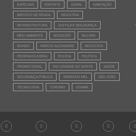
ESPECIAIS
ESPORTE
GERAL
HABITAÇÃO
IMPOSTO DE RENDA
INDÚSTRIA
INFRAESTRUTURA
JUSTIÇA E SEGURANÇA
MEIO AMBIENTE
MOSSORÓ
MULHER
MUNDO
MÁRCIO ALEXANDRE
NEGÓCIOS
PEDRINA OLIVEIRA
POLÍCIA
POLÍTICA
PROMOCIONAL
RIO GRANDE DO NORTE
SAÚDE
SEGURANÇA PÚBLICA
SERRA DO MEL
SÃO JOÃO
TECNOLOGIA
TURISMO
UGMAR