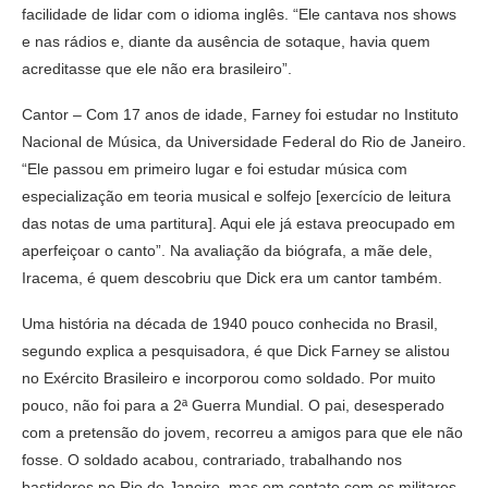
facilidade de lidar com o idioma inglês. “Ele cantava nos shows
e nas rádios e, diante da ausência de sotaque, havia quem
acreditasse que ele não era brasileiro”.
Cantor – Com 17 anos de idade, Farney foi estudar no Instituto
Nacional de Música, da Universidade Federal do Rio de Janeiro.
“Ele passou em primeiro lugar e foi estudar música com
especialização em teoria musical e solfejo [exercício de leitura
das notas de uma partitura]. Aqui ele já estava preocupado em
aperfeiçoar o canto”. Na avaliação da biógrafa, a mãe dele,
Iracema, é quem descobriu que Dick era um cantor também.
Uma história na década de 1940 pouco conhecida no Brasil,
segundo explica a pesquisadora, é que Dick Farney se alistou
no Exército Brasileiro e incorporou como soldado. Por muito
pouco, não foi para a 2ª Guerra Mundial. O pai, desesperado
com a pretensão do jovem, recorreu a amigos para que ele não
fosse. O soldado acabou, contrariado, trabalhando nos
bastidores no Rio de Janeiro, mas em contato com os militares