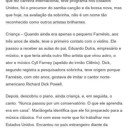
que fez carreira internacional, teve programa nos Estados
Unidos, foi o precursor do samba-canção e da bossa nova, mas
que hoje, na avaliação da sobrinha, não é um nome tão
reconhecido como outros artistas brilhantes.
Criança – Quando ainda era apenas o pequeno Farnésio, aos
três anos de idade, teve o primeiro contato com o violino. Ele
passou a receber as aulas do pai, Eduardo Dutra, empresário e
músico, e que teria ainda outro filho artista que virou astro, o
ator e músico Cyll Farney (apelido do irmão Cilênio). Dick,
segundo registra a pesquisadora sobrinha, teve origem porque
Farnésio, com oito anos, gostava de imitar o cantor norte-
americano Richard Dick Powell.
Depois, descobriu o piano, ainda criança, e, em seguida, o
canto. “Nunca passou por um conservatório. O que ele aprendia
era em casa”. Mariângela identifica que ele foi preparado para a
música clássica. Foi com esse norte que foi trabalhar nos
Estados Unidos. Encantou no país estrangeiro diante da