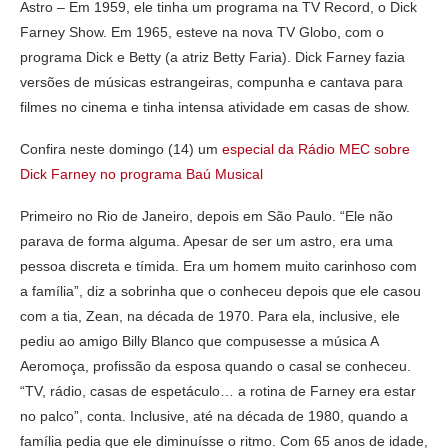
Astro – Em 1959, ele tinha um programa na TV Record, o Dick
Farney Show. Em 1965, esteve na nova TV Globo, com o
programa Dick e Betty (a atriz Betty Faria). Dick Farney fazia
versões de músicas estrangeiras, compunha e cantava para
filmes no cinema e tinha intensa atividade em casas de show.
Confira neste domingo (14) um
especial da Rádio MEC sobre
Dick Farney no programa Baú Musical
Primeiro no Rio de Janeiro, depois em São Paulo. “Ele não
parava de forma alguma. Apesar de ser um astro, era uma
pessoa discreta e tímida. Era um homem muito carinhoso com
a família”, diz a sobrinha que o conheceu depois que ele casou
com a tia, Zean, na década de 1970. Para ela, inclusive, ele
pediu ao amigo Billy Blanco que compusesse a música A
Aeromoça, profissão da esposa quando o casal se conheceu.
“TV, rádio, casas de espetáculo… a rotina de Farney era estar
no palco”, conta. Inclusive, até na década de 1980, quando a
família pedia que ele diminuísse o ritmo. Com 65 anos de idade,