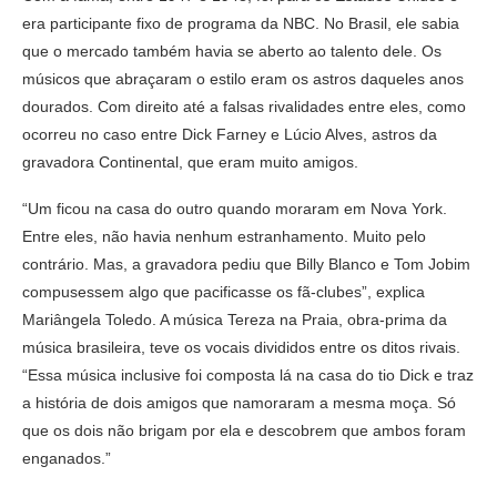
era participante fixo de programa da NBC. No Brasil, ele sabia
que o mercado também havia se aberto ao talento dele. Os
músicos que abraçaram o estilo eram os astros daqueles anos
dourados. Com direito até a falsas rivalidades entre eles, como
ocorreu no caso entre Dick Farney e Lúcio Alves, astros da
gravadora Continental, que eram muito amigos.
“Um ficou na casa do outro quando moraram em Nova York.
Entre eles, não havia nenhum estranhamento. Muito pelo
contrário. Mas, a gravadora pediu que Billy Blanco e Tom Jobim
compusessem algo que pacificasse os fã-clubes”, explica
Mariângela Toledo. A música Tereza na Praia, obra-prima da
música brasileira, teve os vocais divididos entre os ditos rivais.
“Essa música inclusive foi composta lá na casa do tio Dick e traz
a história de dois amigos que namoraram a mesma moça. Só
que os dois não brigam por ela e descobrem que ambos foram
enganados.”