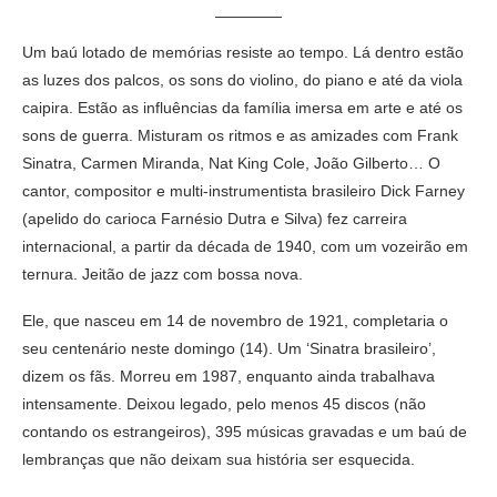
Um baú lotado de memórias resiste ao tempo. Lá dentro estão
as luzes dos palcos, os sons do violino, do piano e até da viola
caipira. Estão as influências da família imersa em arte e até os
sons de guerra. Misturam os ritmos e as amizades com Frank
Sinatra, Carmen Miranda, Nat King Cole, João Gilberto… O
cantor, compositor e multi-instrumentista brasileiro Dick Farney
(apelido do carioca Farnésio Dutra e Silva) fez carreira
internacional, a partir da década de 1940, com um vozeirão em
ternura. Jeitão de jazz com bossa nova.
Ele, que nasceu em 14 de novembro de 1921, completaria o
seu centenário neste domingo (14). Um ‘Sinatra brasileiro’,
dizem os fãs. Morreu em 1987, enquanto ainda trabalhava
intensamente. Deixou legado, pelo menos 45 discos (não
contando os estrangeiros), 395 músicas gravadas e um baú de
lembranças que não deixam sua história ser esquecida.