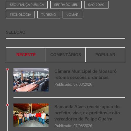
SEGURANÇA PÚBLICA
SERRA DO MEL
SÃO JOÃO
TECNOLOGIA
TURISMO
UGMAR
SELEÇÃO
RECENTE
COMENTÁRIOS
POPULAR
Câmara Municipal de Mossoró
retoma sessões ordinárias
Publicado:
07/08/2026
Samanda Alves recebe apoio do
prefeito, vice, ex-prefeitos e oito
vereadores de Felipe Guerra
Publicado:
07/08/2026