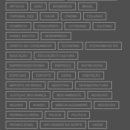
ARTIGOS
ASSÚ
BOMBEIROS
BRASIL
CARNAVAL 2026
CHUVA
CINEMA
COLUNAS
COMÉRCIO
CONCURSOS
COTIDIANO
CULTURA
DANIEL BASTOS
DESEMPREGO
DIREITO DO CONSUMIDOR
ECONOMIA
ECONOMIA DO RN
EDUCAÇÃO
EDUCAÇÃO E CULTURA
EMPREENDEDORISMO
EMPREGO
ENTREVISTAS
ESPECIAIS
ESPORTE
GERAL
HABITAÇÃO
IMPOSTO DE RENDA
INDÚSTRIA
INFRAESTRUTURA
JUSTIÇA E SEGURANÇA
MEIO AMBIENTE
MOSSORÓ
MULHER
MUNDO
MÁRCIO ALEXANDRE
NEGÓCIOS
PEDRINA OLIVEIRA
POLÍCIA
POLÍTICA
PROMOCIONAL
RIO GRANDE DO NORTE
SAÚDE