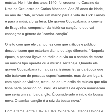
música. No início dos anos 1940, foi crooner no Cassino da
Urca na Orquestra de Carlos Machado. Aos 25 anos de idade,
no ano de 1946, ocorreu um marco para a vida de Dick Farney
e para a música brasileira. Ele gravou Copacabana, a convite
de Braguinha, compositor da histórica canção, o que vai
consagrar o gênero do “samba-canção”.
O jeito com que ele cantou fez com que críticos e público
descobrissem que estariam diante de algo diferente. “Naquela
época, a pessoa ligava no rádio e ouvia ou o samba de morro
ou música tipo opereta ou a música sertaneja. Quando ele
gravou Copacabana (uma das raríssimas letras da época que
não tratavam de pessoas especificamente, mas de um lugar),
com apoio de violinos, tratou-se de um estilo de música que não
tinha nada parecido no Brasil. As revistas da época nominaram
que seria um samba-canção. É considerado o início da bossa
nova. O samba-canção é a raiz da bossa nova.”
Com a fama, entre 1947 e 1948, foi para os Estados Unidos e