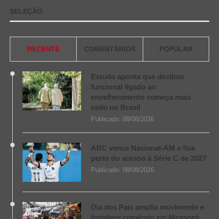
SELEÇÃO
RECENTE
COMENTÁRIOS
POPULAR
Estudo aponta que declínio
funcional ligado ao
envelhecimento começa mais
cedo no Brasil
Publicado:
08/08/2026
ABC vence Nacional-AM e fica
perto do acesso à Série C de 2027
Publicado:
08/08/2026
Dia dos Pais amplia movimento e
fortalece comércio em Mossoró