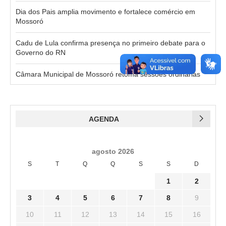
Dia dos Pais amplia movimento e fortalece comércio em
Mossoró
Cadu de Lula confirma presença no primeiro debate para o
Governo do RN
Câmara Municipal de Mossoró retoma sessões ordinárias
AGENDA
agosto 2026
S
T
Q
Q
S
S
D
1
2
3
4
5
6
7
8
9
10
11
12
13
14
15
16