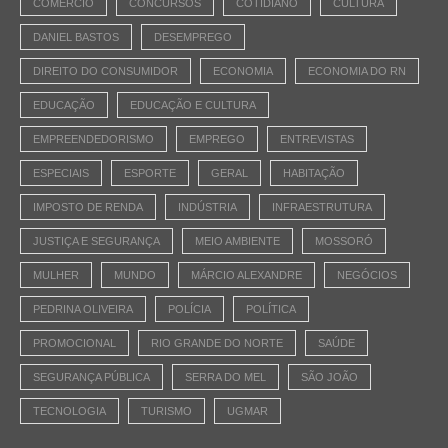
COMÉRCIO
CONCURSOS
COTIDIANO
CULTURA
DANIEL BASTOS
DESEMPREGO
DIREITO DO CONSUMIDOR
ECONOMIA
ECONOMIA DO RN
EDUCAÇÃO
EDUCAÇÃO E CULTURA
EMPREENDEDORISMO
EMPREGO
ENTREVISTAS
ESPECIAIS
ESPORTE
GERAL
HABITAÇÃO
IMPOSTO DE RENDA
INDÚSTRIA
INFRAESTRUTURA
JUSTIÇA E SEGURANÇA
MEIO AMBIENTE
MOSSORÓ
MULHER
MUNDO
MÁRCIO ALEXANDRE
NEGÓCIOS
PEDRINA OLIVEIRA
POLÍCIA
POLÍTICA
PROMOCIONAL
RIO GRANDE DO NORTE
SAÚDE
SEGURANÇA PÚBLICA
SERRA DO MEL
SÃO JOÃO
TECNOLOGIA
TURISMO
UGMAR