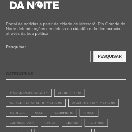
Portal de notícias a partir da cidade de Mossoró, Rio Grande do
Norte defende ações em defesa do cidadão e da democracia
através da boa política
Pesquisar
PESQUISAR
CATEGORIAS
#RIOGRANDEDONORTE
AGRICULTURA
AGRICULTURA E AGROPECUÁRIA
AGRICULTURA E PECUÁRIA
ARTIGOS
ASSÚ
BOMBEIROS
BRASIL
CARNAVAL 2026
CHUVA
CINEMA
COLUNAS