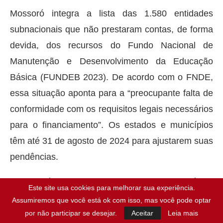
Mossoró integra a lista das 1.580 entidades
subnacionais que não prestaram contas, de forma
devida, dos recursos do Fundo Nacional de
Manutenção e Desenvolvimento da Educação
Básica (FUNDEB 2023). De acordo com o FNDE,
essa situação aponta para a “preocupante falta de
conformidade com os requisitos legais necessários
para o financiamento”. Os estados e municípios
têm até 31 de agosto de 2024 para ajustarem suas
pendências.
De acordo com o FNDE, os entes precisam
Este site usa cookies para melhorar sua experiência.
atender a requisitos específicos de transparência e
Assumiremos que você está ok com isso, mas você pode optar
prestação de contas para se habilitarem ao
por não participar se desejar.
Aceitar
Leia mais