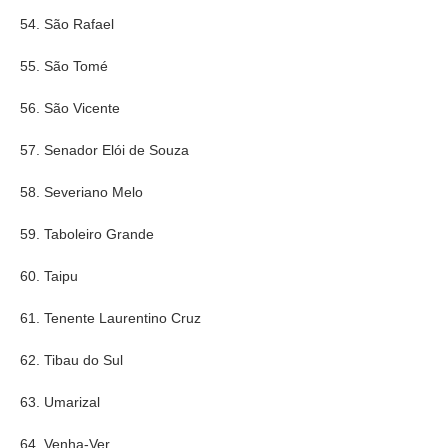
54. São Rafael
55. São Tomé
56. São Vicente
57. Senador Elói de Souza
58. Severiano Melo
59. Taboleiro Grande
60. Taipu
61. Tenente Laurentino Cruz
62. Tibau do Sul
63. Umarizal
64. Venha-Ver